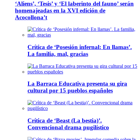
‘Aliens’, ‘Tesis’ y ‘El laberinto del fauno’ serán
homenajeadas en la XVI edición de
Acocollona’t
Crítica de ‘Posesión infernal: En llamas’.
La familia, mal, gracias
La Barraca Educativa presenta su gira
cultural por 15 pueblos españoles
Crítica de ‘Beast (La bestia)’.
Convencional drama pugilístico