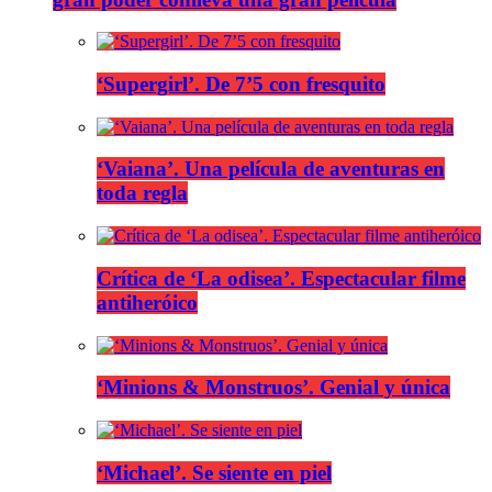
‘Supergirl’. De 7’5 con fresquito
‘Vaiana’. Una película de aventuras en
toda regla
Crítica de ‘La odisea’. Espectacular filme
antiheróico
‘Minions & Monstruos’. Genial y única
‘Michael’. Se siente en piel