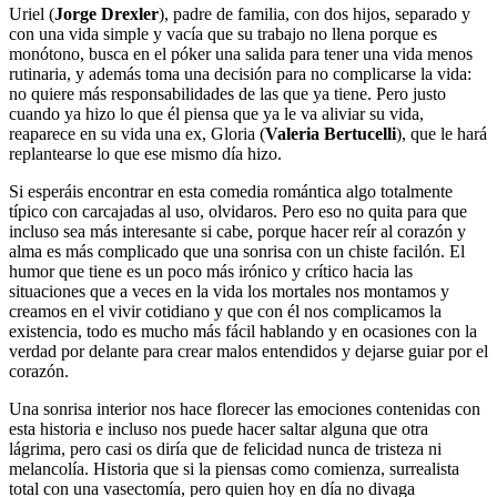
Uriel (
Jorge Drexler
), padre de familia, con dos hijos, separado y
con una vida simple y vacía que su trabajo no llena porque es
monótono, busca en el póker una salida para tener una vida menos
rutinaria, y además toma una decisión para no complicarse la vida:
no quiere más responsabilidades de las que ya tiene. Pero justo
cuando ya hizo lo que él piensa que ya le va aliviar su vida,
reaparece en su vida una ex, Gloria (
Valeria Bertucelli
), que le hará
replantearse lo que ese mismo día hizo.
Si esperáis encontrar en esta comedia romántica algo totalmente
típico con carcajadas al uso, olvidaros. Pero eso no quita para que
incluso sea más interesante si cabe, porque hacer reír al corazón y
alma es más complicado que una sonrisa con un chiste facilón. El
humor que tiene es un poco más irónico y crítico hacia las
situaciones que a veces en la vida los mortales nos montamos y
creamos en el vivir cotidiano y que con él nos complicamos la
existencia, todo es mucho más fácil hablando y en ocasiones con la
verdad por delante para crear malos entendidos y dejarse guiar por el
corazón.
Una sonrisa interior nos hace florecer las emociones contenidas con
esta historia e incluso nos puede hacer saltar alguna que otra
lágrima, pero casi os diría que de felicidad nunca de tristeza ni
melancolía. Historia que si la piensas como comienza, surrealista
total con una vasectomía, pero quien hoy en día no divaga