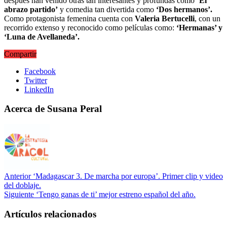
después han venido otras tan interesantes y profundas como
‘El
abrazo partido’
y comedia tan divertida como
‘Dos hermanos’.
Como protagonista femenina cuenta con
Valeria Bertucelli
, con un
recorrido extenso y reconocido como películas como:
‘Hermanas’ y
‘Luna de Avellaneda’.
Compartir
Facebook
Twitter
LinkedIn
Acerca de Susana Peral
Anterior
‘Madagascar 3. De marcha por europa’. Primer clip y video
del doblaje.
Siguiente
‘Tengo ganas de ti’ mejor estreno español del año.
Artículos relacionados