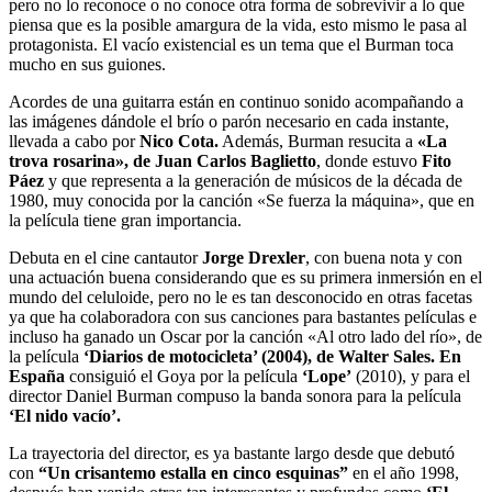
pero no lo reconoce o no conoce otra forma de sobrevivir a lo que
piensa que es la posible amargura de la vida, esto mismo le pasa al
protagonista. El vacío existencial es un tema que el Burman toca
mucho en sus guiones.
Acordes de una guitarra están en continuo sonido acompañando a
las imágenes dándole el brío o parón necesario en cada instante,
llevada a cabo por
Nico Cota.
Además, Burman resucita a
«La
trova rosarina», de Juan Carlos Baglietto
, donde estuvo
Fito
Páez
y que representa a la generación de músicos de la década de
1980, muy conocida por la canción «Se fuerza la máquina», que en
la película tiene gran importancia.
Debuta en el cine cantautor
Jorge Drexler
, con buena nota y con
una actuación buena considerando que es su primera inmersión en el
mundo del celuloide, pero no le es tan desconocido en otras facetas
ya que ha colaboradora con sus canciones para bastantes películas e
incluso ha ganado un Oscar por la canción «Al otro lado del río», de
la película
‘Diarios de motocicleta’ (2004), de Walter Sales. En
España
consiguió el Goya por la película
‘Lope’
(2010), y para el
director Daniel Burman compuso la banda sonora para la película
‘El nido vacío’.
La trayectoria del director, es ya bastante largo desde que debutó
con
“Un crisantemo estalla en cinco esquinas”
en el año 1998,