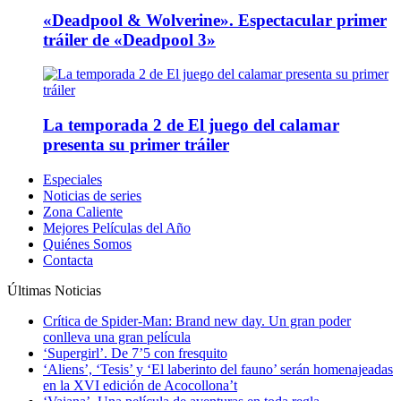
«Deadpool & Wolverine». Espectacular primer
tráiler de «Deadpool 3»
La temporada 2 de El juego del calamar
presenta su primer tráiler
Especiales
Noticias de series
Zona Caliente
Mejores Películas del Año
Quiénes Somos
Contacta
Últimas Noticias
Crítica de Spider-Man: Brand new day. Un gran poder
conlleva una gran película
‘Supergirl’. De 7’5 con fresquito
‘Aliens’, ‘Tesis’ y ‘El laberinto del fauno’ serán homenajeadas
en la XVI edición de Acocollona’t