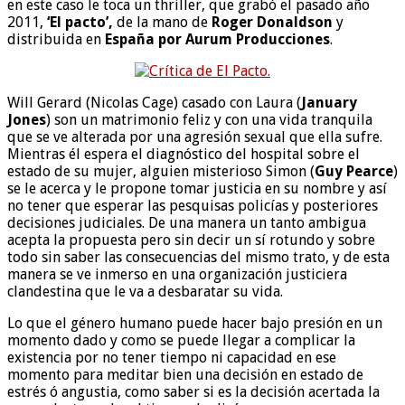
en este caso le toca un thriller, que grabó el pasado año
2011,
‘El pacto’,
de la mano de
Roger Donaldson
y
distribuida en
España por Aurum Producciones
.
Will Gerard (Nicolas Cage) casado con Laura (
January
Jones
) son un matrimonio feliz y con una vida tranquila
que se ve alterada por una agresión sexual que ella sufre.
Mientras él espera el diagnóstico del hospital sobre el
estado de su mujer, alguien misterioso Simon (
Guy Pearce
)
se le acerca y le propone tomar justicia en su nombre y así
no tener que esperar las pesquisas policías y posteriores
decisiones judiciales. De una manera un tanto ambigua
acepta la propuesta pero sin decir un sí rotundo y sobre
todo sin saber las consecuencias del mismo trato, y de esta
manera se ve inmerso en una organización justiciera
clandestina que le va a desbaratar su vida.
Lo que el género humano puede hacer bajo presión en un
momento dado y como se puede llegar a complicar la
existencia por no tener tiempo ni capacidad en ese
momento para meditar bien una decisión en estado de
estrés ó angustia, como saber si es la decisión acertada la