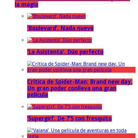
la magia
‘Boulevard’. Nada nuevo
‘La Asistenta’. Dúo perfecto
Crítica de Spider-Man: Brand new day.
Un gran poder conlleva una gran
película
‘Supergirl’. De 7’5 con fresquito