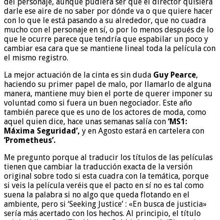
del personaje, aunque pudiera ser que el director quisiera
darle ese aire de no saber por dónde va o que quiere hacer
con lo que le está pasando a su alrededor, que no cuadra
mucho con el personaje en sí, o por lo menos después de lo
que le ocurre parece que tendría que espabilar un poco y
cambiar esa cara que se mantiene lineal toda la película con
el mismo registro.
La mejor actuación de la cinta es sin duda
Guy Pearce
,
haciendo su primer papel de malo, por llamarlo de alguna
manera, mantiene muy bien el porte de querer imponer su
voluntad como si fuera un buen negociador. Este año
también parece que es uno de los actores de moda, como
aquel quien dice, hace unas semanas salía con
‘MS1:
Máxima Seguridad’,
y en Agosto estará en cartelera con
‘Prometheus’.
Me pregunto porque al traducir los títulos de las películas
tienen que cambiar la traducción exacta de la versión
original sobre todo si esta cuadra con la temática, porque
si veis la película veréis que el pacto en sí no es tal como
suena la palabra si no algo que queda flotando en el
ambiente, pero si ‘Seeking Justice’ : «En busca de justicia»
sería más acertado con los hechos. Al principio, el título