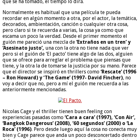
que se ha tomado, el tiempo lo dirá.
Normalmente es habitual que una película te pueda
recordar en algún momento a otra, por el actor, la temática,
decorados, ambientación, canción o cualquier otra cosa,
pero claro si te recuerda a varias, la cosa ya como que
escama un poco la verdad. Desde el primer momento el
guión me pareció una mezcla de
‘Extraños en un tren’ y
‘Asesinato justo’,
una con la otra no tiene nada que ver
pero si el guión de ‘El pacto’ tiene algo de las dos, alguien
que se ofrece para arreglar el problema que piensas que
tiene, y la otra la de tomarse la justicia por su mano. Parece
que el director se inspiró en thrillers como
‘Rescate’ (1996
– Ron Howard) y ‘The Game’ (1997- David Fincher)
, no
voy a decir que no, pero a mí el guión me recuerda a las
anteriormente mencionadas.
Nicolas Cage y el thriller tienen buen feeling con
experiencias pasadas como
‘Cara a cara’ (1997), ‘Con Air’,
‘Bangkok Dangerous’ (2008), ’60 segundos’ (2000) o ‘La
Roca’ (1996)
. Pero desde luego aquí la cosa no conecta muy
bien y Cage parece que anda un poco desconcertado dentro