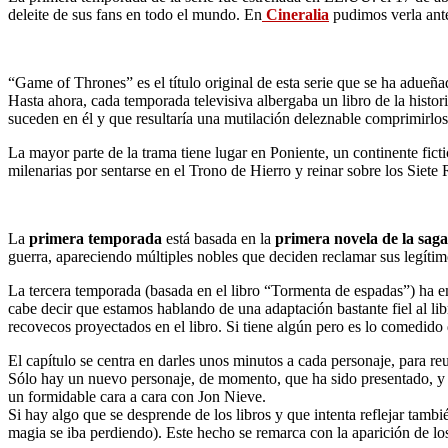
deleite de sus fans en todo el mundo. En
Cineralia
pudimos verla ante
“Game of Thrones” es el título original de esta serie que se ha adueña
Hasta ahora, cada temporada televisiva albergaba un libro de la histori
suceden en él y que resultaría una mutilación deleznable comprimirlos
La mayor parte de la trama tiene lugar en Poniente, un continente fict
milenarias por sentarse en el Trono de Hierro y reinar sobre los Siete
La
primera temporada
está basada en la
primera novela de la saga
guerra, apareciendo múltiples nobles que deciden reclamar sus legítimo
La tercera temporada (basada en el libro “Tormenta de espadas”) ha em
cabe decir que estamos hablando de una adaptación bastante fiel al lib
recovecos proyectados en el libro. Si tiene algún pero es lo comedido 
El capítulo se centra en darles unos minutos a cada personaje, para r
Sólo hay un nuevo personaje, de momento, que ha sido presentado, y é
un formidable cara a cara con Jon Nieve.
Si hay algo que se desprende de los libros y que intenta reflejar tamb
magia se iba perdiendo). Este hecho se remarca con la aparición de los