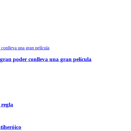
gran poder conlleva una gran película
 regla
ntiheróico