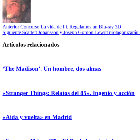
Anterior
Concurso La vida de Pi. Regalamos un Blu-ray 3D
Siguiente
Scarlett Johansson y Joseph Gordon-Lewitt protagoni
Artículos relacionados
‘The Madison’. Un hombre, dos almas
«Stranger Things: Relatos del 85». Ingenio y acción
«Aida y vuelta» en Madrid