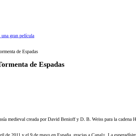
 una gran película
Tormenta de Espadas
 Tormenta de Espadas
asía medieval creada por David Benioff y D. B. Weiss para la cadena 
ril de 2011 y el 9 de mayo en España, gracias a Canal+. La esperadísima