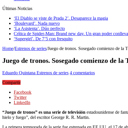
Últimas Noticias
‘El Diablo se viste de Prada 2’. Desaparece la magia
‘Boulevard’. Nada nuevo
‘La Asistenta’. Dúo perfecto
Crítica de Spider-Man: Brand new day. Un gran poder conlleva
‘Supergirl’. De 7’5 con fresquito
Home
/
Estrenos de series
/
Juego de tronos. Sosegado comienzo de la 
Juego de tronos. Sosegado comienzo de la
Eduardo Quintana
Estrenos de series
4 comentarios
Compartir
Facebook
Twitter
LinkedIn
“Juego de tronos” es una serie de televisión
estadounidense de fant
hielo y fuego”, del escritor George R. R. Martin.
La primera temporada de la serie fue estrenada en EE.UU. el 17 de ab