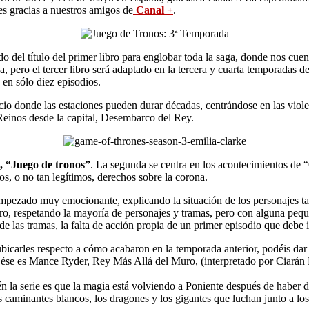
s gracias a nuestros amigos de
Canal +
.
do del título del primer libro para englobar toda la saga, donde nos cue
a, pero el tercer libro será adaptado en la tercera y cuarta temporadas d
 en sólo diez episodios.
icio donde las estaciones pueden durar décadas, centrándose en las viole
 Reinos desde la capital, Desembarco del Rey.
, “Juego de tronos”
. La segunda se centra en los acontecimientos de
s, o no tan legítimos, derechos sobre la corona.
pezado muy emocionante, explicando la situación de los personajes tal 
ro, respetando la mayoría de personajes y tramas, pero con alguna pequeñ
de las tramas, la falta de acción propia de un primer episodio que debe i
eubicarles respecto a cómo acabaron en la temporada anterior, podéis da
se es Mance Ryder, Rey Más Allá del Muro, (interpretado por Ciarán Hin
ién la serie es que la magia está volviendo a Poniente después de haber d
 caminantes blancos, los dragones y los gigantes que luchan junto a los