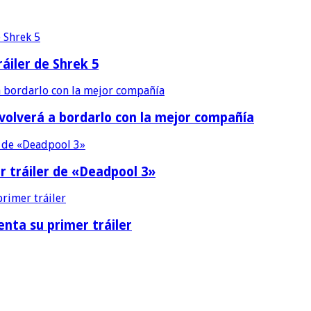
áiler de Shrek 5
 volverá a bordarlo con la mejor compañía
r tráiler de «Deadpool 3»
nta su primer tráiler