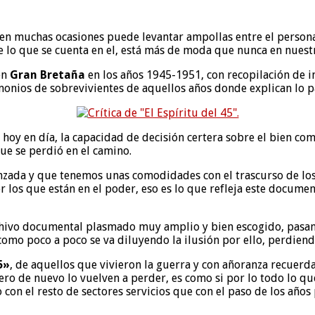
en muchas ocasiones puede levantar ampollas entre el persona
lo que se cuenta en el, está más de moda que nunca en nuestr
en
Gran Bretaña
en los años 1945-1951, con recopilación de i
monios de sobrevivientes de aquellos años donde explican lo p
de hoy en día, la capacidad de decisión certera sobre el bien 
ue se perdió en el camino.
ada y que tenemos unas comodidades con el trascurso de los 
los que están en el poder, eso es lo que refleja este documen
chivo documental plasmado muy amplio y bien escogido, pasa
como poco a poco se va diluyendo la ilusión por ello, perdiendo
5»
, de aquellos que vivieron la guerra y con añoranza recuer
ero de nuevo lo vuelven a perder, es como si por lo todo lo qu
con el resto de sectores servicios que con el paso de los años 