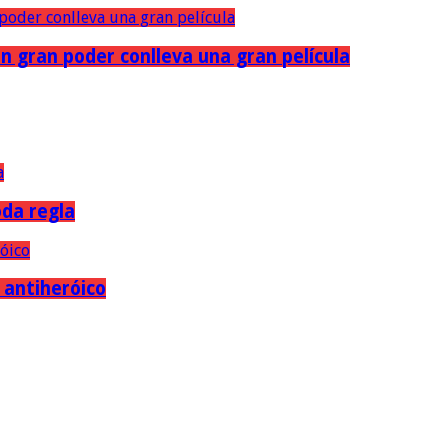
n gran poder conlleva una gran película
oda regla
e antiheróico