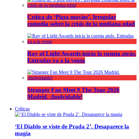
Crítica de ‘Pizza movies’. Irregular
comedia sobre la crisis de la mediana edad
Ray of Light Awards inicia la cuenta atrás.
Entradas ya a la venta
Stranger Fan Meet 9 The Tour 2026
Madrid. ¡Inolvidable!
Críticas
‘El Diablo se viste de Prada 2’. Desaparece la
magia