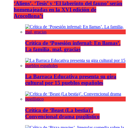
‘Aliens’, ‘Tesis’ y ‘El laberinto del fauno’ serán
homenajeadas en la XVI edición de
Acocollona’t
Crítica de ‘Posesión infernal: En llamas’.
La familia, mal, gracias
La Barraca Educativa presenta su gira
cultural por 15 pueblos españoles
Crítica de ‘Beast (La bestia)’.
Convencional drama pugilístico