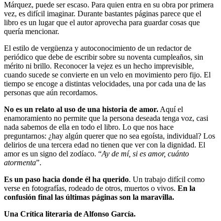
Márquez, puede ser escaso. Para quien entra en su obra por primera
vez, es difícil imaginar. Durante bastantes páginas parece que el
libro es un lugar que el autor aprovecha para guardar cosas que
quería mencionar.
El estilo de vergüenza y autoconocimiento de un redactor de
periódico que debe de escribir sobre su noventa cumpleaños, sin
mérito ni brillo. Reconocer la vejez es un hecho imprevisible,
cuando sucede se convierte en un velo en movimiento pero fijo. El
tiempo se encoge a distintas velocidades, una por cada una de las
personas que aún recordamos.
No es un relato al uso de una historia de amor.
Aquí el
enamoramiento no permite que la persona deseada tenga voz, casi
nada sabemos de ella en todo el libro. Lo que nos hace
preguntarnos: ¿hay algún querer que no sea egoísta, individual? Los
delirios de una tercera edad no tienen que ver con la dignidad. El
amor es un signo del zodíaco. “
Ay de mí, si es amor, cuánto
atormenta
”.
Es un paso hacia donde él ha querido
. Un trabajo difícil como
verse en fotografías, rodeado de otros, muertos o vivos.
En la
confusión final las últimas páginas son la maravilla.
Una Crítica literaria de Alfonso García.