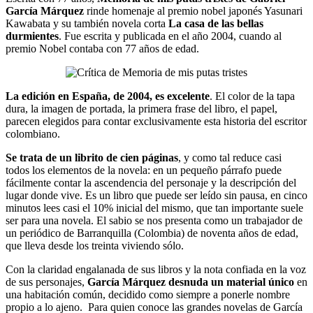
García Márquez
rinde homenaje al premio nobel japonés Yasunari
Kawabata y su también novela corta
La casa de las bellas
durmientes
. Fue escrita y publicada en el año 2004, cuando al
premio Nobel contaba con 77 años de edad.
La edición en España, de 2004, es excelente
. El color de la tapa
dura, la imagen de portada, la primera frase del libro, el papel,
parecen elegidos para contar exclusivamente esta historia del escritor
colombiano.
Se trata de un librito de cien páginas
, y como tal reduce casi
todos los elementos de la novela: en un pequeño párrafo puede
fácilmente contar la ascendencia del personaje y la descripción del
lugar donde vive. Es un libro que puede ser leído sin pausa, en cinco
minutos lees casi el 10% inicial del mismo, que tan importante suele
ser para una novela. El sabio se nos presenta como un trabajador de
un periódico de Barranquilla (Colombia) de noventa años de edad,
que lleva desde los treinta viviendo sólo.
Con la claridad engalanada de sus libros y la nota confiada en la voz
de sus personajes,
García Márquez desnuda un material único
en
una habitación común, decidido como siempre a ponerle nombre
propio a lo ajeno. Para quien conoce las grandes novelas de García