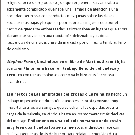
religiosa pero sin regodearse, sin querer generalizar. Un trabajo
éticamente complicado que hace una llamada de atención a una
sociedad permisiva con conductas mezquinas sobre las clases
sociales más bajas y lo que es peor sobre las mujeres que por el
hecho de quedarse embarazadas las internaban en lugares que ahora
claramente se ven con una reputación deleznable y dudosa.
Recuerdos de una vida, una vida marcada por un hecho terrible, lleno
de ocultismo.
Stephen Frears
,
basándose en el libro de
Martins Sixsmith,
ha
vuelto en
Philomena hacer un trabajo lleno de delicadeza y
ternura
con temas espinosos como ya lo hizo en Mi hermosa
lavandería.
El director de Las amistades peligrosas o La reina
, ha hecho un
trabajo impecable de dirección dándoles un protagonismo muy
importante a los personajes, que se echan a las espaldas toda la
carga de la película, salvándola hasta en los momentos más declives
del metraje.
Philomena es una película humana donde están
muy bien dosificados los sentimientos
, el director mete con
sutileza pequeñas dosis de humor para relajar la emotividad. La