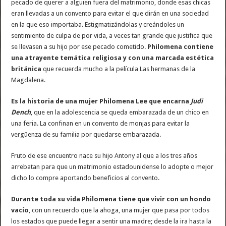
pecado de querer a alguien fuera del matrimonio, donde esas chicas
eran llevadas a un convento para evitar el que dirán en una sociedad
en la que eso importaba. Estigmatizándolas y creándoles un
sentimiento de culpa de por vida, a veces tan grande que justifica que
se llevasen a su hijo por ese pecado cometido.
Philomena contiene
una atrayente temática religiosa y con una marcada estética
británica
que recuerda mucho a la película Las hermanas de la
Magdalena.
Es la historia de una mujer Philomena Lee que encarna
Judi
Dench
, que en la adolescencia se queda embarazada de un chico en
una feria. La confinan en un convento de monjas para evitar la
vergüenza de su familia por quedarse embarazada.
Fruto de ese encuentro nace su hijo Antony al que a los tres años
arrebatan para que un matrimonio estadounidense lo adopte o mejor
dicho lo compre aportando beneficios al convento.
Durante toda su vida Philomena tiene que vivir con un hondo
vacío
, con un recuerdo que la ahoga, una mujer que pasa por todos
los estados que puede llegar a sentir una madre; desde la ira hasta la