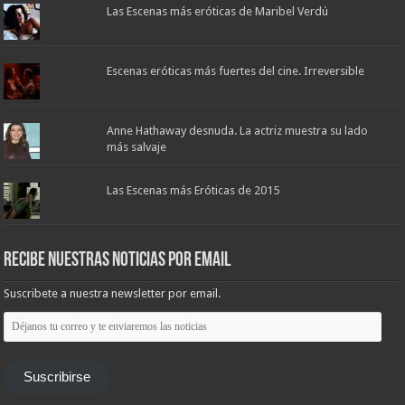
Las Escenas más eróticas de Maribel Verdú
Escenas eróticas más fuertes del cine. Irreversible
Anne Hathaway desnuda. La actriz muestra su lado
más salvaje
Las Escenas más Eróticas de 2015
Recibe nuestras noticias por email
Suscribete a nuestra newsletter por email.
Déjanos
tu
correo
y
te
Suscribirse
enviaremos
las