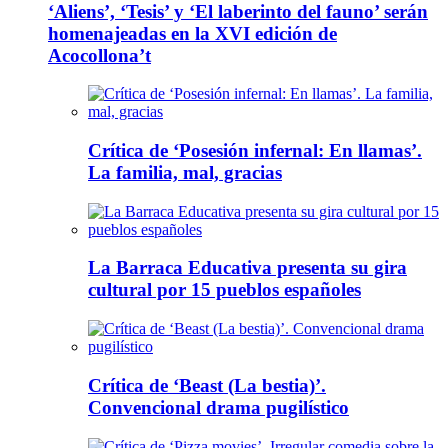
‘Aliens’, ‘Tesis’ y ‘El laberinto del fauno’ serán
homenajeadas en la XVI edición de
Acocollona’t
Crítica de ‘Posesión infernal: En llamas’.
La familia, mal, gracias
La Barraca Educativa presenta su gira
cultural por 15 pueblos españoles
Crítica de ‘Beast (La bestia)’.
Convencional drama pugilístico