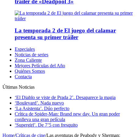
tráiler de «Deadpool 3»
La temporada 2 de El juego del calamar
presenta su primer tráiler
Especiales
Noticias de series
Zona Caliente
Mejores Películas del Año
Quiénes Somos
Contacta
Últimas Noticias
‘El Diablo se viste de Prada 2’. Desaparece la magia
‘Boulevard’. Nada nuevo
‘La Asistenta’. Dúo perfecto
Crítica de Spider-Man: Brand new day. Un gran poder
conlleva una gran película
‘Supergirl’. De 7’5 con fresquito
Home
/
Críticas de cine
/
Las aventuras de Peabody y Sherman: