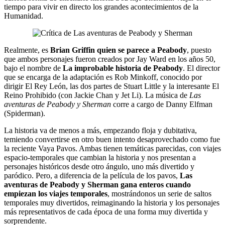
tiempo para vivir en directo los grandes acontecimientos de la
Humanidad.
Realmente, es
Brian Griffin quien se parece a Peabody
, puesto
que ambos personajes fueron creados por Jay Ward en los años 50,
bajo el nombre de
La improbable historia de Peabody
. El director
que se encarga de la adaptación es Rob Minkoff, conocido por
dirigir El Rey León, las dos partes de Stuart Little y la interesante El
Reino Prohibido (con Jackie Chan y Jet Li). La música de
Las
aventuras de Peabody y Sherman
corre a cargo de Danny Elfman
(Spiderman).
La historia va de menos a más, empezando floja y dubitativa,
temiendo convertirse en otro buen intento desaprovechado como fue
la reciente Vaya Pavos. Ambas tienen temáticas parecidas, con viajes
espacio-temporales que cambian la historia y nos presentan a
personajes históricos desde otro ángulo, uno más divertido y
paródico. Pero, a diferencia de la película de los pavos,
Las
aventuras de Peabody y Sherman gana enteros cuando
empiezan los viajes temporales
, mostrándonos un serie de saltos
temporales muy divertidos, reimaginando la historia y los personajes
más representativos de cada época de una forma muy divertida y
sorprendente.