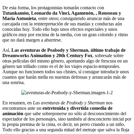
De esta forma, los protagonistas tomarán contacto con
Tutankamón, Leonardo da Vinci, Agamenón, , Rousseau y
Maria Antonieta
, entre otros; consiguiendo arrancar más de una
carcajada con la reinterpretación de sus manías y conductas aún
conocidas hoy. Todo ello bajo unos efectos especiales y unos
gráficos muy por encima de la media, con un gran colorido y ritmo
que no dará margen a aburrirse.
Así,
Las aventuras de Peabody y Sherman, último trabajo de
Dreamworks Animation y 20th Century Fox
, sobresale sobre
otras películas del mismo género, aportando algo de frescura en un
género tan trillado como es el de los viajes espacio-temporales.
Aunque no funcionen todos sus chistes, sí consigue introducir unos
cuantos que harán mella en nuestras defensas y arrancarán más de
una sonrisa.
En resumen, en
Las aventuras de Peabody y Sherman
nos
encontramos ante un
entretenida y divertida comedia de
animación
que sabe sobreponerse no sólo al desconocimiento del
espectador de los personajes, sino también al desconcierto inicial por
la propia premisa de la cinta, es decir, un perro criando a un niño.
Todo ello gracias a una segunda mitad del metraje que salva la floja