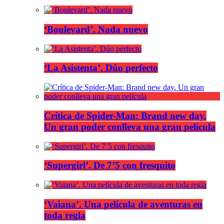
‘Boulevard’. Nada nuevo
‘La Asistenta’. Dúo perfecto
Crítica de Spider-Man: Brand new day.
Un gran poder conlleva una gran película
‘Supergirl’. De 7’5 con fresquito
‘Vaiana’. Una película de aventuras en
toda regla