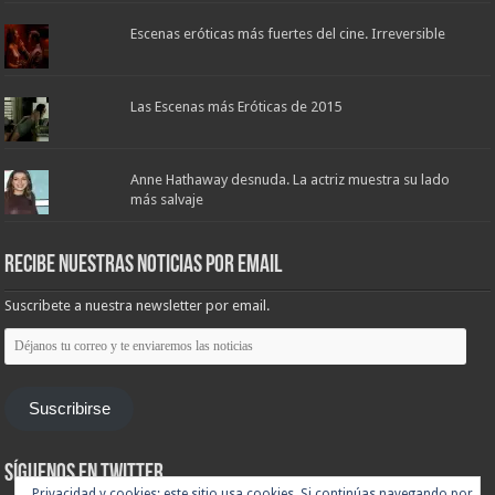
Escenas eróticas más fuertes del cine. Irreversible
Las Escenas más Eróticas de 2015
Anne Hathaway desnuda. La actriz muestra su lado
más salvaje
Recibe nuestras noticias por email
Suscribete a nuestra newsletter por email.
Déjanos
tu
correo
y
te
Suscribirse
enviaremos
las
noticias
Síguenos en Twitter
Privacidad y cookies: este sitio usa cookies. Si continúas navegando por