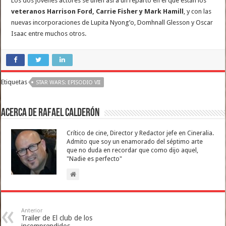
Los dos jóvenes actores se unen así a un reparto en el que están los
veteranos Harrison Ford, Carrie Fisher y Mark Hamill
, y con las
nuevas incorporaciones de Lupita Nyong’o, Domhnall Glesson y Oscar
Isaac entre muchos otros.
Etiquetas
STAR WARS: EPISODIO VII
Acerca de Rafael Calderón
Crítico de cine, Director y Redactor jefe en Cineralia.
Admito que soy un enamorado del séptimo arte
que no duda en recordar que como dijo aquel,
"Nadie es perfecto"
Anterior
Trailer de El club de los