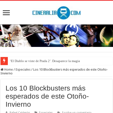
‘El Diablo se viste de Prada 2’. Desaparece la magia
Home
/
Especiales
/
Los 10 Blockbusters más esperados de este Otoño-
Invierno
Los 10 Blockbusters más
esperados de este Otoño-
Invierno
Rafael Calderón
Especiales
Escribe un comentario