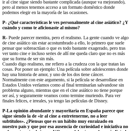
ir al cine sigue siendo bastante complicada (aunque va mejorando),
pero al menos tenemos acceso a un formato doméstico donde
podemos elegir en la mayoría de las ocasiones.
P- ¿Qué características le ves personalmente al cine asiático? ¿Y
cuándo y como te aficionaste al mismo?
R-
Puede parecer mentira, pero el realismo. La gente cuando ve algo
de cine asiático sin estar acostumbrado a ello, lo primero que suele
pensar que sobreactúan o que es todo bastante exagerado, pero tras
ver tanto cine e incluso series de allí me queda claro que no es más
que su forma de ser sin más.
Cuando digo realismo, me refiero a la crudeza con la que tratan las
cosas. Por poner un ejemplo: Una película sobre adolescentes donde
hay una historia de amor, y uno de los dos tiene cáncer.
Normalmente con este argumento, si la película se desarrollase en
Estados Unidos veríamos como al final terminarían salvandose sin
problema alguno, mientras que en el cine asiático no tiene porque
ser así, y seguramente veamos como termine muriendo. Para ver
finales felices, e irreales, ya tengo las películas de Disney.
P-La opinión abundante y mayoritaria en España parece que
sigue siendo la de «ir al cine a entretenerme, no a leer
subtítulos». ¿Piensas que es un hábito muy enraizado en
nuestro país y que por esa ausencia de curiosidad e iniciativa no