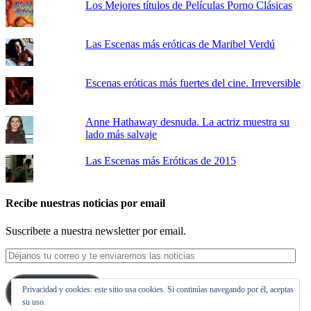
Los Mejores títulos de Películas Porno Clásicas
Las Escenas más eróticas de Maribel Verdú
Escenas eróticas más fuertes del cine. Irreversible
Anne Hathaway desnuda. La actriz muestra su
lado más salvaje
Las Escenas más Eróticas de 2015
Recibe nuestras noticias por email
Suscribete a nuestra newsletter por email.
Déjanos
tu
correo
Privacidad y cookies: este sitio usa cookies. Si continúas navegando por él, aceptas
y
Suscribirse
su uso.
te