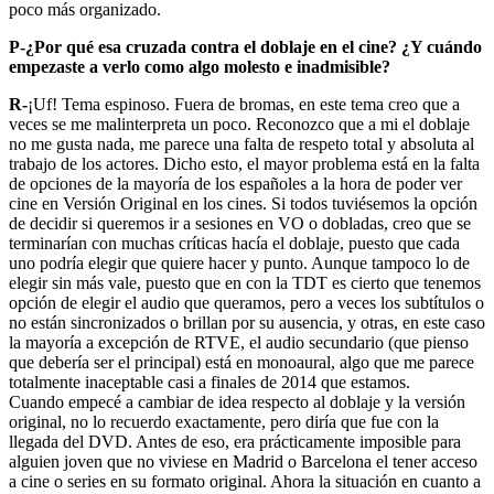
poco más organizado.
P-¿Por qué esa cruzada contra el doblaje en el cine? ¿Y cuándo
empezaste a verlo como algo molesto e inadmisible?
R-
¡Uf! Tema espinoso. Fuera de bromas, en este tema creo que a
veces se me malinterpreta un poco. Reconozco que a mi el doblaje
no me gusta nada, me parece una falta de respeto total y absoluta al
trabajo de los actores. Dicho esto, el mayor problema está en la falta
de opciones de la mayoría de los españoles a la hora de poder ver
cine en Versión Original en los cines. Si todos tuviésemos la opción
de decidir si queremos ir a sesiones en VO o dobladas, creo que se
terminarían con muchas críticas hacía el doblaje, puesto que cada
uno podría elegir que quiere hacer y punto. Aunque tampoco lo de
elegir sin más vale, puesto que en con la TDT es cierto que tenemos
opción de elegir el audio que queramos, pero a veces los subtítulos o
no están sincronizados o brillan por su ausencia, y otras, en este caso
la mayoría a excepción de RTVE, el audio secundario (que pienso
que debería ser el principal) está en monoaural, algo que me parece
totalmente inaceptable casi a finales de 2014 que estamos.
Cuando empecé a cambiar de idea respecto al doblaje y la versión
original, no lo recuerdo exactamente, pero diría que fue con la
llegada del DVD. Antes de eso, era prácticamente imposible para
alguien joven que no viviese en Madrid o Barcelona el tener acceso
a cine o series en su formato original. Ahora la situación en cuanto a