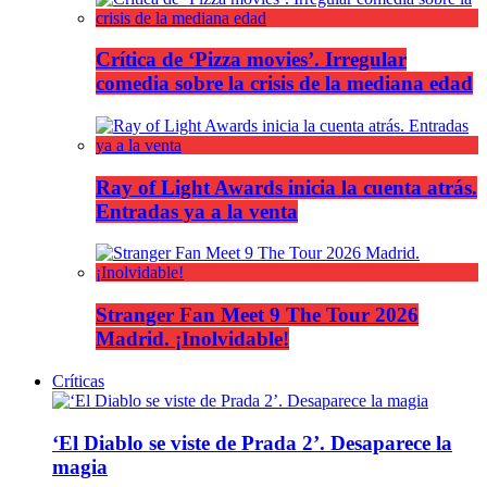
Crítica de ‘Pizza movies’. Irregular
comedia sobre la crisis de la mediana edad
Ray of Light Awards inicia la cuenta atrás.
Entradas ya a la venta
Stranger Fan Meet 9 The Tour 2026
Madrid. ¡Inolvidable!
Críticas
‘El Diablo se viste de Prada 2’. Desaparece la
magia