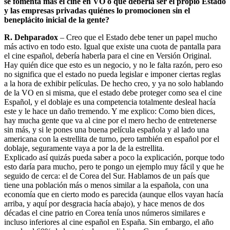
se fomenta más el cine en VO o que debería ser el propio Estado
y las empresas privadas quiénes lo promocionen sin el
beneplácito inicial de la gente?
R. Dehparadox
– Creo que el Estado debe tener un papel mucho
más activo en todo esto. Igual que existe una cuota de pantalla para
el cine español, debería haberla para el cine en Versión Original.
Hay quién dice que esto es un negocio, y no le falta razón, pero eso
no significa que el estado no pueda legislar e imponer ciertas reglas
a la hora de exhibir películas. De hecho creo, y ya no solo hablando
de la VO en si misma, que el estado debe proteger como sea el cine
Español, y el doblaje es una competencia totalmente desleal hacía
este y le hace un daño tremendo. Y me explico: Como bien dices,
hay mucha gente que va al cine por el mero hecho de entretenerse
sin más, y si le pones una buena película española y al lado una
americana con la estrellita de turno, pero también en español por el
doblaje, seguramente vaya a por la de la estrellita.
Explicado así quizás pueda saber a poco la explicación, porque todo
esto daría para mucho, pero te pongo un ejemplo muy fácil y que he
seguido de cerca: el de Corea del Sur. Hablamos de un país que
tiene una población más o menos similar a la española, con una
economía que en cierto modo es parecida (aunque ellos vayan hacía
arriba, y aquí por desgracia hacía abajo), y hace menos de dos
décadas el cine patrio en Corea tenía unos números similares e
incluso inferiores al cine español en España. Sin embargo, el año