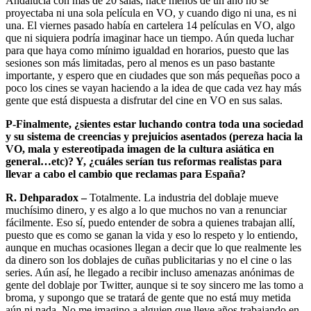
Andalucía con más de 20 salas, hace menos de un año no se
proyectaba ni una sola película en VO, y cuando digo ni una, es ni
una. El viernes pasado había en cartelera 14 películas en VO, algo
que ni siquiera podría imaginar hace un tiempo. Aún queda luchar
para que haya como mínimo igualdad en horarios, puesto que las
sesiones son más limitadas, pero al menos es un paso bastante
importante, y espero que en ciudades que son más pequeñas poco a
poco los cines se vayan haciendo a la idea de que cada vez hay más
gente que está dispuesta a disfrutar del cine en VO en sus salas.
P-Finalmente, ¿sientes estar luchando contra toda una sociedad
y su sistema de creencias y prejuicios asentados (pereza hacia la
VO, mala y estereotipada imagen de la cultura asiática en
general…etc)? Y, ¿cuáles serían tus reformas realistas para
llevar a cabo el cambio que reclamas para España?
R. Dehparadox –
Totalmente. La industria del doblaje mueve
muchísimo dinero, y es algo a lo que muchos no van a renunciar
fácilmente. Eso sí, puedo entender de sobra a quienes trabajan allí,
puesto que es como se ganan la vida y eso lo respeto y lo entiendo,
aunque en muchas ocasiones llegan a decir que lo que realmente les
da dinero son los doblajes de cuñas publicitarias y no el cine o las
series. Aún así, he llegado a recibir incluso amenazas anónimas de
gente del doblaje por Twitter, aunque si te soy sincero me las tomo a
broma, y supongo que se tratará de gente que no está muy metida
aún ni nada. No me imagino a alguien que lleve años trabajando en