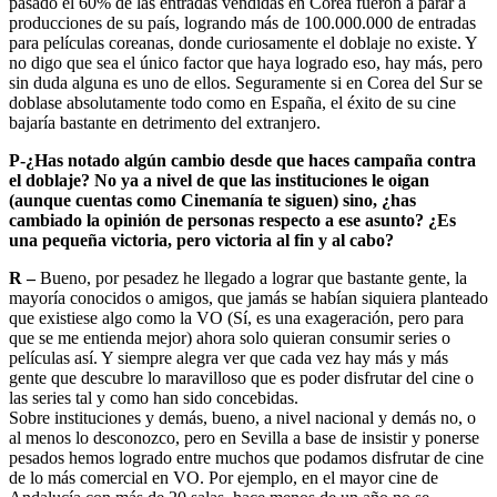
pasado el 60% de las entradas vendidas en Corea fueron a parar a
producciones de su país, logrando más de 100.000.000 de entradas
para películas coreanas, donde curiosamente el doblaje no existe. Y
no digo que sea el único factor que haya logrado eso, hay más, pero
sin duda alguna es uno de ellos. Seguramente si en Corea del Sur se
doblase absolutamente todo como en España, el éxito de su cine
bajaría bastante en detrimento del extranjero.
P-¿Has notado algún cambio desde que haces campaña contra
el doblaje? No ya a nivel de que las instituciones le oigan
(aunque cuentas como Cinemanía te siguen) sino, ¿has
cambiado la opinión de personas respecto a ese asunto? ¿Es
una pequeña victoria, pero victoria al fin y al cabo?
R –
Bueno, por pesadez he llegado a lograr que bastante gente, la
mayoría conocidos o amigos, que jamás se habían siquiera planteado
que existiese algo como la VO (Sí, es una exageración, pero para
que se me entienda mejor) ahora solo quieran consumir series o
películas así. Y siempre alegra ver que cada vez hay más y más
gente que descubre lo maravilloso que es poder disfrutar del cine o
las series tal y como han sido concebidas.
Sobre instituciones y demás, bueno, a nivel nacional y demás no, o
al menos lo desconozco, pero en Sevilla a base de insistir y ponerse
pesados hemos logrado entre muchos que podamos disfrutar de cine
de lo más comercial en VO. Por ejemplo, en el mayor cine de