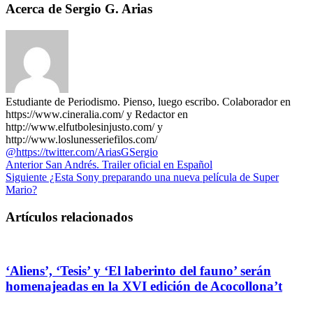
Acerca de Sergio G. Arias
Estudiante de Periodismo. Pienso, luego escribo. Colaborador en
https://www.cineralia.com/ y Redactor en
http://www.elfutbolesinjusto.com/ y
http://www.loslunesseriefilos.com/
@https://twitter.com/AriasGSergio
Anterior
San Andrés. Trailer oficial en Español
Siguiente
¿Esta Sony preparando una nueva película de Super
Mario?
Artículos relacionados
‘Aliens’, ‘Tesis’ y ‘El laberinto del fauno’ serán
homenajeadas en la XVI edición de Acocollona’t