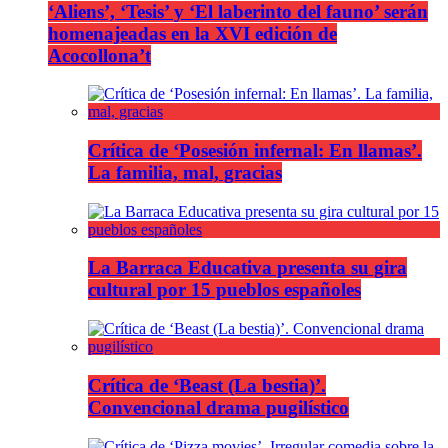
‘Aliens’, ‘Tesis’ y ‘El laberinto del fauno’ serán
homenajeadas en la XVI edición de
Acocollona’t
Crítica de ‘Posesión infernal: En llamas’.
La familia, mal, gracias
La Barraca Educativa presenta su gira
cultural por 15 pueblos españoles
Crítica de ‘Beast (La bestia)’.
Convencional drama pugilístico