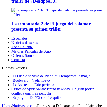
tráiler de «Deadpool 3»
La temporada 2 de El juego del calamar
presenta su primer tráiler
Especiales
Noticias de series
Zona Caliente
Mejores Películas del Año
Quiénes Somos
Contacta
Últimas Noticias
‘El Diablo se viste de Prada 2’. Desaparece la magia
‘Boulevard’. Nada nuevo
‘La Asistenta’. Dúo perfecto
Crítica de Spider-Man: Brand new day. Un gran poder
conlleva una gran película
‘Supergirl’. De 7’5 con fresquito
Home
/
Noticias de cine
/
Entrevista a Dehparadox: «El doblaje debe