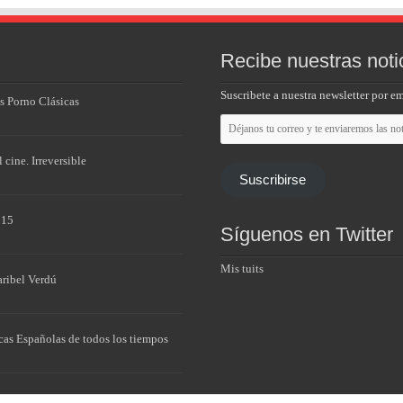
Recibe nuestras noti
Suscribete a nuestra newsletter por em
as Porno Clásicas
Déjanos
tu
correo
 cine. Irreversible
y
te
Suscribirse
enviaremos
las
015
noticias
Síguenos en Twitter
Mis tuits
aribel Verdú
cas Españolas de todos los tiempos