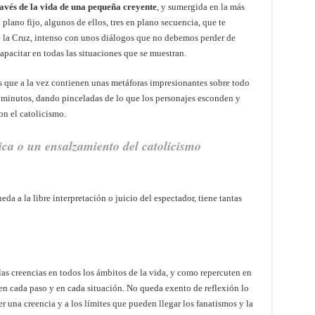
ravés de la vida de una pequeña creyente
, y sumergida en la más
plano fijo, algunos de ellos, tres en plano secuencia, que te
 la Cruz, intenso con unos diálogos que no debemos perder de
apacitar en todas las situaciones que se muestran.
 que a la vez contienen unas metáforas impresionantes sobre todo
te minutos, dando pinceladas de lo que los personajes esconden y
on el catolicismo.
ica o un ensalzamiento del catolicismo
da a la libre interpretación o juicio del espectador, tiene tantas
s creencias en todos los ámbitos de la vida, y como repercuten en
e en cada paso y en cada situación. No queda exento de reflexión lo
ser una creencia y a los límites que pueden llegar los fanatismos y la