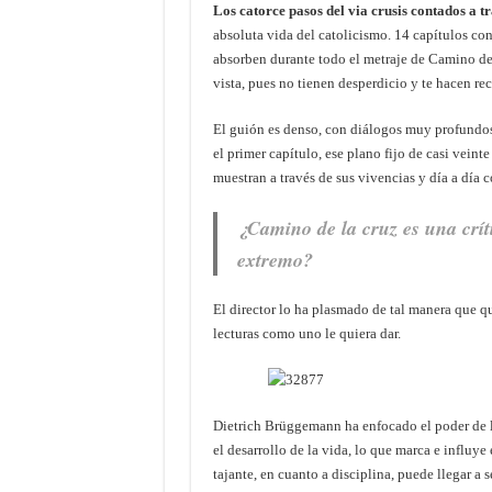
Los catorce pasos del via crusis contados a t
absoluta vida del catolicismo. 14 capítulos con 
absorben durante todo el metraje de Camino de
vista, pues no tienen desperdicio y te hacen rec
El guión es denso, con diálogos muy profundos
el primer capítulo, ese plano fijo de casi vein
muestran a través de sus vivencias y día a día c
¿Camino de la cruz es una crít
extremo?
El director lo ha plasmado de tal manera que que
lecturas como uno le quiera dar.
Dietrich Brüggemann ha enfocado el poder de la
el desarrollo de la vida, lo que marca e influy
tajante, en cuanto a disciplina, puede llegar a 