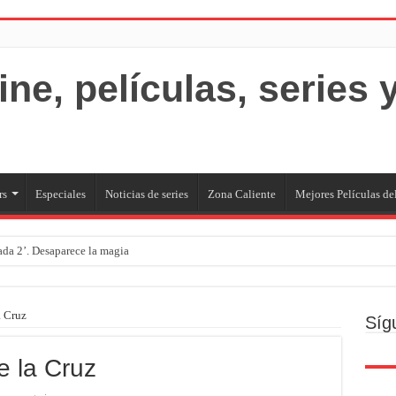
rs
Especiales
Noticias de series
Zona Caliente
Mejores Películas de
rada 2’. Desaparece la magia
a Cruz
Síg
e la Cruz