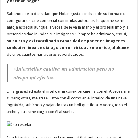
y Batman Begins.
Sabemos de la densidad que Nolan gusta e incluso de su forma de
configurar un cine comercial con ínfulas autorales, lo que me se me
antoja especial aunque, a veces, se le va la mano y el proselitismo y la
pretenciosidad inundan sus imágenes. Siempre he admirado, eso sí,
su pulcra y extraordinaria capacidad de poner en imágenes
cualquier línea de diálogo con un virtuosisme único
, al alcance
de unos cuantos narradores superdotados.
«Interstellar cautiva mi admiración pero no
atrapa mi afecto»
.
En la gravedad está el nivel de mi conexión cinéfila con él. A veces, me
supera; otras, me atrae. Estoy con él como en el interior de una nave
ingrávida, subiendo y bajando tras un boli que flota. A veces, toco el
techo y otras me caigo con él al suelo.
Con Interstellar, parecía que la gravedad (leitmotif de la historia)