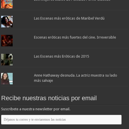
Las Escenas más eróticas de Maribel Verdú
Escenas eróticas más fuertes del cine. Irreversible
Las Escenas más Eróticas de 2015
Anne Hathaway desnuda. La actriz muestra su lado
más salvaje
Recibe nuestras noticias por email
Suscribete a nuestra newsletter por email.
Déjanos
tu
correo