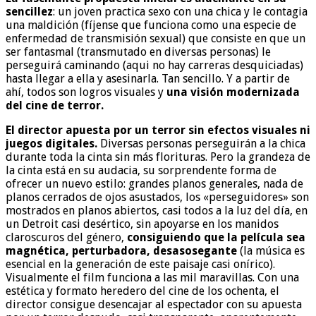
sencillez
: un joven practica sexo con una chica y le contagia
una maldición (fíjense que funciona como una especie de
enfermedad de transmisión sexual) que consiste en que un
ser fantasmal (transmutado en diversas personas) le
perseguirá caminando (aqui no hay carreras desquiciadas)
hasta llegar a ella y asesinarla. Tan sencillo. Y a partir de
ahí, todos son logros visuales y
una visión modernizada
del cine de terror.
El director apuesta por un terror sin efectos visuales ni
juegos digitales.
Diversas personas perseguirán a la chica
durante toda la cinta sin más florituras. Pero la grandeza de
la cinta está en su audacia, su sorprendente forma de
ofrecer un nuevo estilo: grandes planos generales, nada de
planos cerrados de ojos asustados, los «perseguidores» son
mostrados en planos abiertos, casi todos a la luz del día, en
un Detroit casi desértico, sin apoyarse en los manidos
claroscuros del género,
consiguiendo que la película sea
magnética, perturbadora, desasosegante
(la música es
esencial en la generación de este paisaje casi onírico).
Visualmente el film funciona a las mil maravillas. Con una
estética y formato heredero del cine de los ochenta, el
director consigue desencajar al espectador con su apuesta