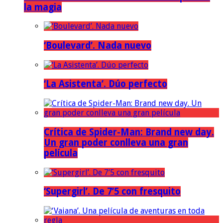
la magia
‘Boulevard’. Nada nuevo
‘La Asistenta’. Dúo perfecto
Crítica de Spider-Man: Brand new day.
Un gran poder conlleva una gran
película
‘Supergirl’. De 7’5 con fresquito