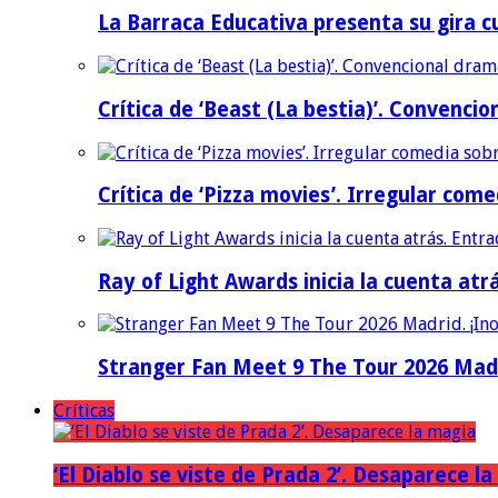
La Barraca Educativa presenta su gira c
Crítica de ‘Beast (La bestia)’. Convencio
Crítica de ‘Pizza movies’. Irregular come
Ray of Light Awards inicia la cuenta atr
Stranger Fan Meet 9 The Tour 2026 Madri
Críticas
‘El Diablo se viste de Prada 2’. Desaparece l