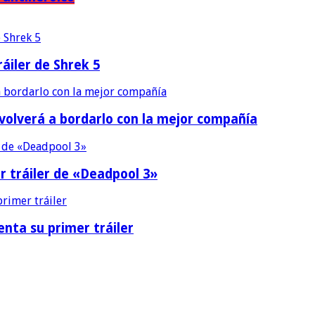
áiler de Shrek 5
 volverá a bordarlo con la mejor compañía
r tráiler de «Deadpool 3»
nta su primer tráiler