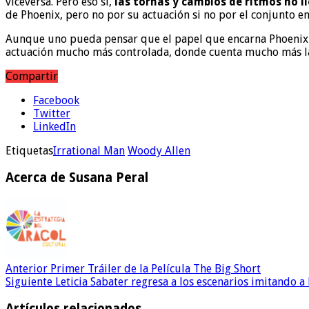
viceversa. Pero eso sí,
las tornas y cambios de ritmos no l
de Phoenix, pero no por su actuación si no por el conjunto en 
Aunque uno pueda pensar que el papel que encarna Phoenix es
actuación mucho más controlada, donde cuenta mucho más la 
Compartir
Facebook
Twitter
LinkedIn
Etiquetas
Irrational Man
Woody Allen
Acerca de Susana Peral
Anterior
Primer Tráiler de la Película The Big Short
Siguiente
Leticia Sabater regresa a los escenarios imitando a 
Artículos relacionados