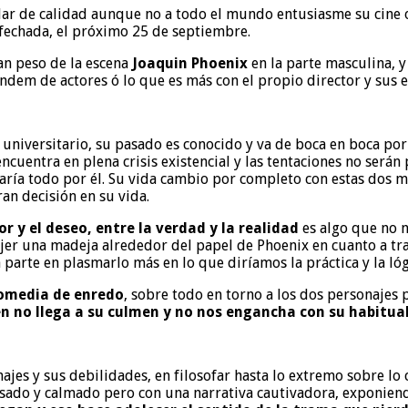
ar de calidad aunque no a todo el mundo entusiasme su cine o 
tá fechada, el próximo 25 de septiembre.
an peso de la escena
Joaquin Phoenix
en la parte masculina, 
ándem de actores ó lo que es más con el propio director y sus 
 universitario, su pasado es conocido y va de boca en boca po
cuentra en plena crisis existencial y las tentaciones no serán
aría todo por él. Su vida cambio por completo con estas dos m
an decisión en su vida.
r y el deseo, entre la verdad y la realidad
es algo que no n
ejer una madeja alrededor del papel de Phoenix en cuanto a tr
a parte en plasmarlo más en lo que diríamos la práctica y la lóg
comedia de enredo
, sobre todo en torno a los dos personajes
n no llega a su culmen y no nos engancha con su habitual 
jes y sus debilidades, en filosofar hasta lo extremo sobre lo c
ausado y calmado pero con una narrativa cautivadora, exponiend