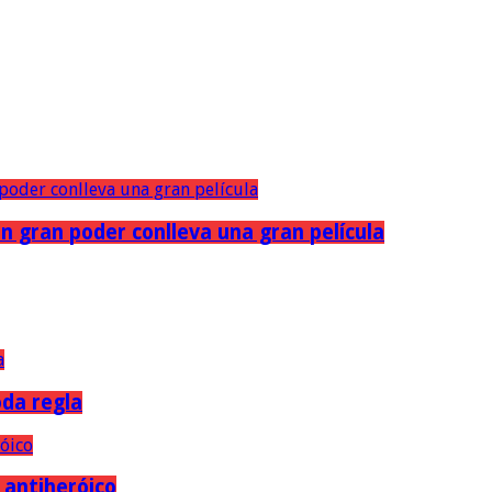
n gran poder conlleva una gran película
oda regla
e antiheróico