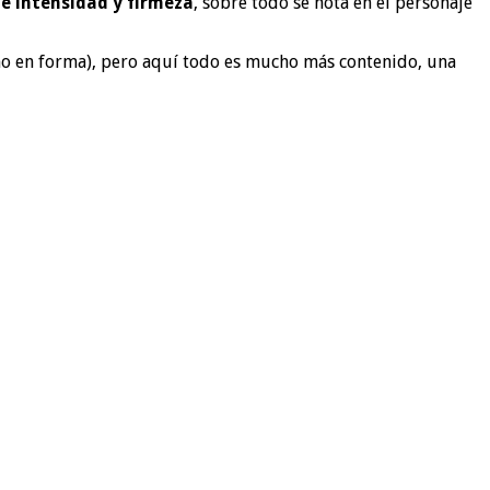
de intensidad y firmeza
, sobre todo se nota en el personaje
no en forma), pero aquí todo es mucho más contenido, una