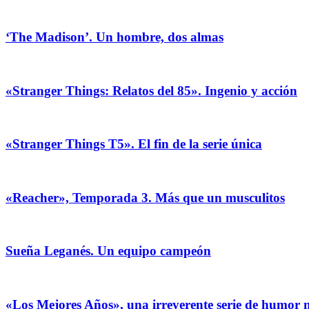
‘The Madison’. Un hombre, dos almas
«Stranger Things: Relatos del 85». Ingenio y acción
«Stranger Things T5». El fin de la serie única
«Reacher», Temporada 3. Más que un musculitos
Sueña Leganés. Un equipo campeón
«Los Mejores Años», una irreverente serie de humor