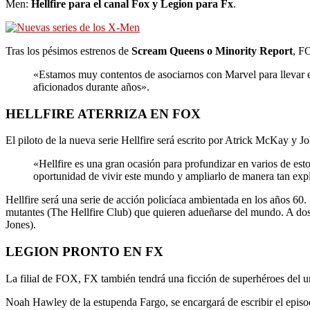
Men:
Hellfire para el canal Fox y Legion para Fx
.
Tras los pésimos estrenos de
Scream Queens o Minority Report
, F
«Estamos muy contentos de asociarnos con Marvel para llevar el
aficionados durante años».
HELLFIRE ATERRIZA EN FOX
El piloto de la nueva serie Hellfire será escrito por Atrick McKay 
«Hellfire es una gran ocasión para profundizar en varios de est
oportunidad de vivir este mundo y ampliarlo de manera tan exp
Hellfire será una serie de acción policíaca ambientada en los años 60.
mutantes (The Hellfire Club) que quieren adueñarse del mundo. A d
Jones).
LEGION PRONTO EN FX
La filial de FOX, FX también tendrá una ficción de superhéroes del u
Noah Hawley de la estupenda Fargo, se encargará de escribir el episod