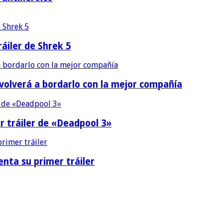
áiler de Shrek 5
 volverá a bordarlo con la mejor compañía
r tráiler de «Deadpool 3»
nta su primer tráiler