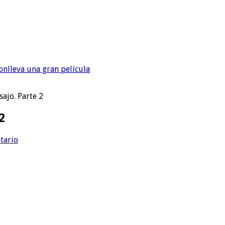
onlleva una gran película
sajo. Parte 2
2
tario