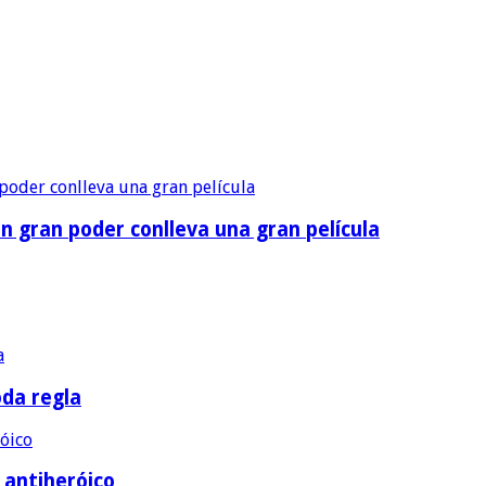
n gran poder conlleva una gran película
oda regla
e antiheróico