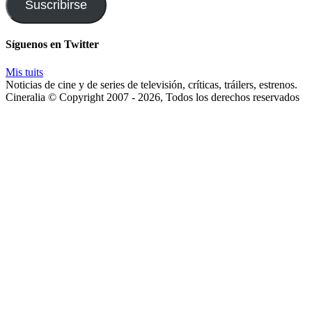
y
Suscribirse
te
enviaremos
las
Síguenos en Twitter
noticias
Mis tuits
Noticias de cine y de series de televisión, críticas, tráilers, estrenos.
Cineralia © Copyright 2007 - 2026, Todos los derechos reservados