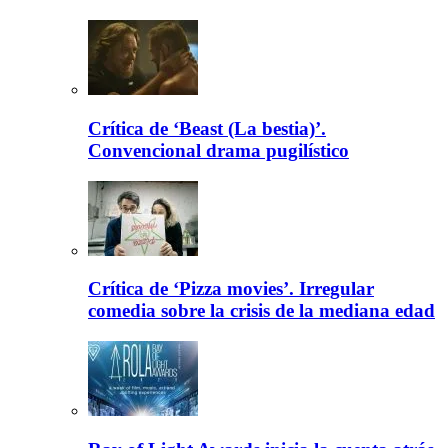
Crítica de ‘Beast (La bestia)’.
Convencional drama pugilístico
Crítica de ‘Pizza movies’. Irregular
comedia sobre la crisis de la mediana edad