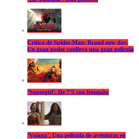
Crítica de Spider-Man: Brand new day.
Un gran poder conlleva una gran película
‘Supergirl’. De 7’5 con fresquito
‘Vaiana’. Una película de aventuras en