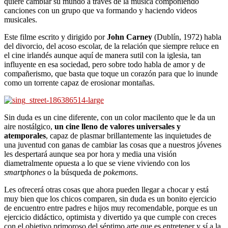
quiere cambiar su mundo a través de la música componiendo
canciones con un grupo que va formando y haciendo videos
musicales.
Este filme escrito y dirigido por
John Carney
(Dublín, 1972) habla
del divorcio, del acoso escolar, de la relación que siempre reluce en
el cine irlandés aunque aquí de manera sutil con la iglesia, tan
influyente en esa sociedad, pero sobre todo habla de amor y de
compañerismo, que basta que toque un corazón para que lo inunde
como un torrente capaz de erosionar montañas.
Sin duda es un cine diferente, con un color macilento que le da un
aire nostálgico,
un cine lleno de valores universales y
atemporales
, capaz de plasmar brillantemente las inquietudes de
una juventud con ganas de cambiar las cosas que a nuestros jóvenes
les despertará aunque sea por hora y media una visión
diametralmente opuesta a lo que se viene viviendo con los
smartphones
o la búsqueda de
pokemons
.
Les ofrecerá otras cosas que ahora pueden llegar a chocar y está
muy bien que los chicos comparen, sin duda es un bonito ejercicio
de encuentro entre padres e hijos muy recomendable, porque es un
ejercicio didáctico, optimista y divertido ya que cumple con creces
con el objetivo primoroso del séptimo arte que es entretener y sí a la