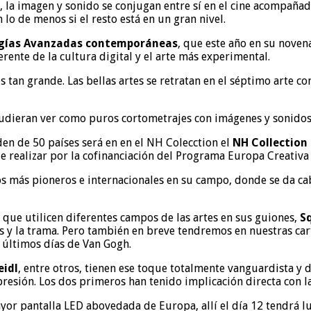
 la imagen y sonido se conjugan entre sí en el cine acompañado
lo de menos si el resto está en un gran nivel.
logías Avanzadas contemporáneas
, que este año en su noven
rente de la cultura digital y el arte más experimental.
 es tan grande. Las bellas artes se retratan en el séptimo art
pudieran ver como puros cortometrajes con imágenes y sonidos
den de 50 países será en en el NH Colecction el
NH Collection 
de realizar por la cofinanciación del Programa Europa Creativ
s más pioneros e internacionales en su campo, donde se da c
 que utilicen diferentes campos de las artes en sus guiones,
S
es y la trama. Pero también en breve tendremos en nuestras ca
 últimos días de Van Gogh.
eidl
, entre otros, tienen ese toque totalmente vanguardista y
presión. Los dos primeros han tenido implicación directa con l
ayor pantalla LED abovedada de Europa, allí el día 12 tendrá 