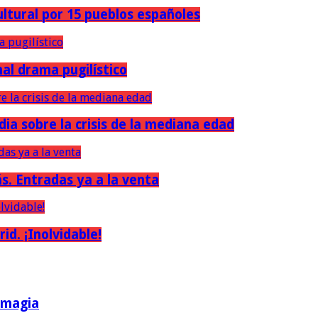
ultural por 15 pueblos españoles
nal drama pugilístico
dia sobre la crisis de la mediana edad
ás. Entradas ya a la venta
d. ¡Inolvidable!
a magia