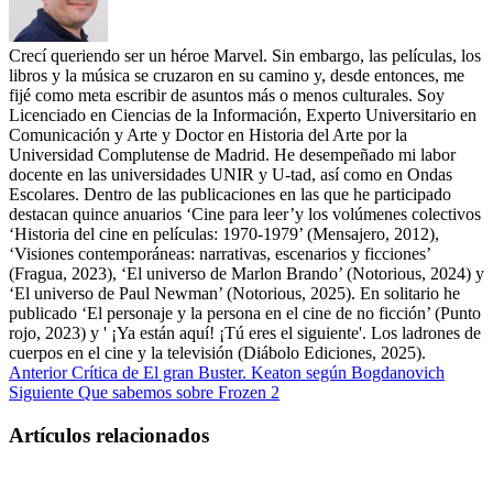
Crecí queriendo ser un héroe Marvel. Sin embargo, las películas, los
libros y la música se cruzaron en su camino y, desde entonces, me
fijé como meta escribir de asuntos más o menos culturales. Soy
Licenciado en Ciencias de la Información, Experto Universitario en
Comunicación y Arte y Doctor en Historia del Arte por la
Universidad Complutense de Madrid. He desempeñado mi labor
docente en las universidades UNIR y U-tad, así como en Ondas
Escolares. Dentro de las publicaciones en las que he participado
destacan quince anuarios ‘Cine para leer’y los volúmenes colectivos
‘Historia del cine en películas: 1970-1979’ (Mensajero, 2012),
‘Visiones contemporáneas: narrativas, escenarios y ficciones’
(Fragua, 2023), ‘El universo de Marlon Brando’ (Notorious, 2024) y
‘El universo de Paul Newman’ (Notorious, 2025). En solitario he
publicado ‘El personaje y la persona en el cine de no ficción’ (Punto
rojo, 2023) y ' ¡Ya están aquí! ¡Tú eres el siguiente'. Los ladrones de
cuerpos en el cine y la televisión (Diábolo Ediciones, 2025).
Anterior
Crítica de El gran Buster. Keaton según Bogdanovich
Siguiente
Que sabemos sobre Frozen 2
Artículos relacionados