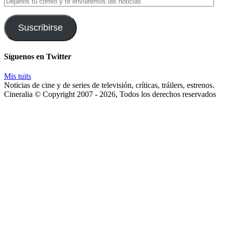
tu
correo
y
Suscribirse
te
enviaremos
las
Síguenos en Twitter
noticias
Mis tuits
Noticias de cine y de series de televisión, críticas, tráilers, estrenos.
Cineralia © Copyright 2007 - 2026, Todos los derechos reservados