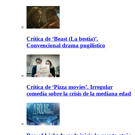
Crítica de ‘Beast (La bestia)’.
Convencional drama pugilístico
Crítica de ‘Pizza movies’. Irregular
comedia sobre la crisis de la mediana edad