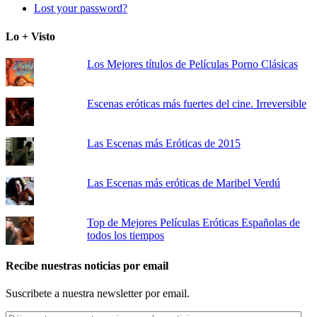
Lost your password?
Lo + Visto
Los Mejores títulos de Películas Porno Clásicas
Escenas eróticas más fuertes del cine. Irreversible
Las Escenas más Eróticas de 2015
Las Escenas más eróticas de Maribel Verdú
Top de Mejores Películas Eróticas Españolas de
todos los tiempos
Recibe nuestras noticias por email
Suscribete a nuestra newsletter por email.
Déjanos