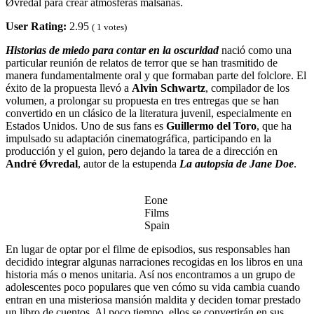
Øvredal para crear atmósferas malsanas.
User Rating:
2.95
(
1
votes)
Historias de miedo para contar en la oscuridad
nació como una
particular reunión de relatos de terror que se han trasmitido de
manera fundamentalmente oral y que formaban parte del folclore. El
éxito de la propuesta llevó a
Alvin Schwartz
, compilador de los
volumen, a prolongar su propuesta en tres entregas que se han
convertido en un clásico de la literatura juvenil, especialmente en
Estados Unidos. Uno de sus fans es
Guillermo del Toro
, que ha
impulsado su adaptación cinematográfica, participando en la
producción y el guion, pero dejando la tarea de a dirección en
André Øvredal
, autor de la estupenda
La autopsia de Jane Doe
.
Eone
Films
Spain
En lugar de optar por el filme de episodios, sus responsables han
decidido integrar algunas narraciones recogidas en los libros en una
historia más o menos unitaria. Así nos encontramos a un grupo de
adolescentes poco populares que ven cómo su vida cambia cuando
entran en una misteriosa mansión maldita y deciden tomar prestado
un libro de cuentos. Al poco tiempo, ellos se convertirán en sus