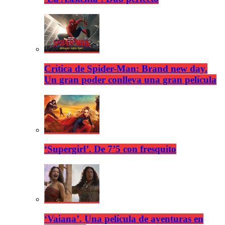
Crítica de Spider-Man: Brand new day.
Un gran poder conlleva una gran película
‘Supergirl’. De 7’5 con fresquito
‘Vaiana’. Una película de aventuras en