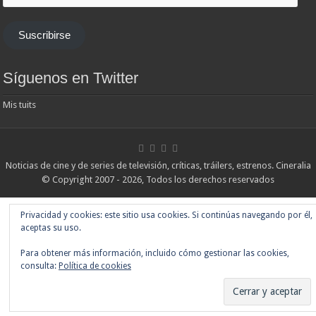
correo
y
te
Suscribirse
enviaremos
las
noticias
Síguenos en Twitter
Mis tuits
Noticias de cine y de series de televisión, críticas, tráilers, estrenos. Cineralia
© Copyright 2007 - 2026, Todos los derechos reservados
Privacidad y cookies: este sitio usa cookies. Si continúas navegando por él,
aceptas su uso.
Para obtener más información, incluido cómo gestionar las cookies,
consulta:
Política de cookies