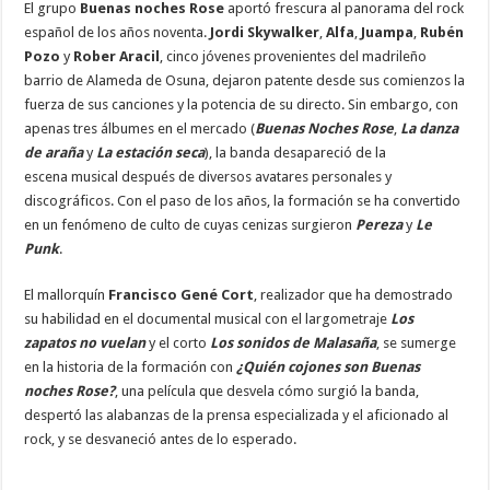
El grupo
Buenas noches Rose
aportó frescura al panorama del rock
español de los años noventa.
Jordi Skywalker
,
Alfa
,
Juampa
,
Rubén
Pozo
y
Rober Aracil
, cinco jóvenes provenientes del madrileño
barrio de Alameda de Osuna, dejaron patente desde sus comienzos la
fuerza de sus canciones y la potencia de su directo. Sin embargo, con
apenas tres álbumes en el mercado (
Buenas Noches Rose
,
La danza
de araña
y
La estación seca
), la banda desapareció de la
escena musical después de diversos avatares personales y
discográficos. Con el paso de los años, la formación se ha convertido
en un fenómeno de culto de cuyas cenizas surgieron
Pereza
y
Le
Punk
.
El mallorquín
Francisco Gené Cort
, realizador que ha demostrado
su habilidad en el documental musical con el largometraje
Los
zapatos no vuelan
y el corto
Los sonidos de Malasaña
, se sumerge
en la historia de la formación con
¿Quién cojones son Buenas
noches Rose?
, una película que desvela cómo surgió la banda,
despertó las alabanzas de la prensa especializada y el aficionado al
rock, y se desvaneció antes de lo esperado.