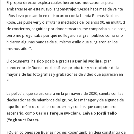
El propio director explica cuáles fueron sus motivaciones para
embarcarse en este nuevo largometraje: “Desde hace más de veinte
años llevo pensando en qué ocurrió con la banda Buenas Noches
Rose. Les pude ver y disfrutar a mediados de los años 90, en multitud
de conciertos, seguirles por donde tocaran, me compraba sus discos,
pero me preguntaba por qué no llegaron al gran público como si lo
hicieron algunas bandas de su mismo estilo que surgieron en los
mismos años”.
El documental ha sido posible gracias a
Daniel Molina
, gran
conocedor de Buenas noches Rose, productor y recopilador de la
mayoría de las fotografías y grabaciones de vídeo que aparecen en
él.
La película, que se estrenará en la primavera de 2020, cuenta con las
declaraciones de miembros del grupo, los mánager y de algunos de
aquellos músicos que les conocieron y con los que compartieron
escenario, como
Carlos Tarque
(
M-Clan
),
Leiva
o
Jordi Tello
(
Yoghourt Daze
).
¿Quién cojones son Buenas noches Rose? también deja constancia de