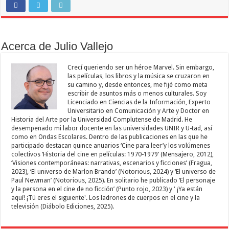
Acerca de Julio Vallejo
Crecí queriendo ser un héroe Marvel. Sin embargo,
las películas, los libros y la música se cruzaron en
su camino y, desde entonces, me fijé como meta
escribir de asuntos más o menos culturales. Soy
Licenciado en Ciencias de la Información, Experto
Universitario en Comunicación y Arte y Doctor en
Historia del Arte por la Universidad Complutense de Madrid. He
desempeñado mi labor docente en las universidades UNIR y U-tad, así
como en Ondas Escolares. Dentro de las publicaciones en las que he
participado destacan quince anuarios ‘Cine para leer’y los volúmenes
colectivos ‘Historia del cine en películas: 1970-1979’ (Mensajero, 2012),
‘Visiones contemporáneas: narrativas, escenarios y ficciones’ (Fragua,
2023), ‘El universo de Marlon Brando’ (Notorious, 2024) y ‘El universo de
Paul Newman’ (Notorious, 2025). En solitario he publicado ‘El personaje
y la persona en el cine de no ficción’ (Punto rojo, 2023) y ' ¡Ya están
aquí! ¡Tú eres el siguiente'. Los ladrones de cuerpos en el cine y la
televisión (Diábolo Ediciones, 2025).