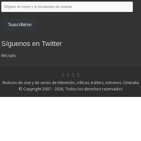
Déjanos
tu
correo
y
te
Suscribirse
enviaremos
las
noticias
Síguenos en Twitter
Mis tuits
Noticias de cine y de series de televisión, críticas, tráilers, estrenos. Cineralia
© Copyright 2007 - 2026, Todos los derechos reservados