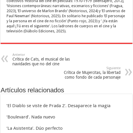
colectivos ‘Historia del cine en películas: 1970-1979’ (Mensajero, 2012),
‘Visiones contemporáneas: narrativas, escenarios y ficciones’ (Fragua,
2023), ‘El universo de Marlon Brando’ (Notorious, 2024) y ‘El universo de
Paul Newman’ (Notorious, 2025). En solitario he publicado ‘El personaje
y la persona en el cine de no ficción’ (Punto rojo, 2023) y ' ¡Ya están
aquí! ¡Tú eres el siguiente'. Los ladrones de cuerpos en el cine y la
televisión (Diábolo Ediciones, 2025).
Anterior
Crítica de Cats, el musical de las
navidades que no del cine
Siguiente
Crítica de Mujercitas, la libertad
como fondo de cada personaje
Artículos relacionados
‘El Diablo se viste de Prada 2’. Desaparece la magia
‘Boulevard’. Nada nuevo
‘La Asistenta’. Dúo perfecto