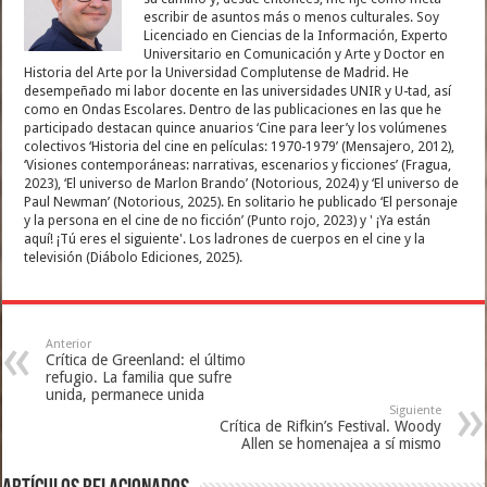
escribir de asuntos más o menos culturales. Soy
Licenciado en Ciencias de la Información, Experto
Universitario en Comunicación y Arte y Doctor en
Historia del Arte por la Universidad Complutense de Madrid. He
desempeñado mi labor docente en las universidades UNIR y U-tad, así
como en Ondas Escolares. Dentro de las publicaciones en las que he
participado destacan quince anuarios ‘Cine para leer’y los volúmenes
colectivos ‘Historia del cine en películas: 1970-1979’ (Mensajero, 2012),
‘Visiones contemporáneas: narrativas, escenarios y ficciones’ (Fragua,
2023), ‘El universo de Marlon Brando’ (Notorious, 2024) y ‘El universo de
Paul Newman’ (Notorious, 2025). En solitario he publicado ‘El personaje
y la persona en el cine de no ficción’ (Punto rojo, 2023) y ' ¡Ya están
aquí! ¡Tú eres el siguiente'. Los ladrones de cuerpos en el cine y la
televisión (Diábolo Ediciones, 2025).
Anterior
Crítica de Greenland: el último
refugio. La familia que sufre
unida, permanece unida
Siguiente
Crítica de Rifkin’s Festival. Woody
Allen se homenajea a sí mismo