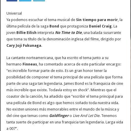
Universal
Ya podemos escuchar el tema musical de
Sin tiempo para morir
, la
última película de la saga
Bond
que protagoniza
Daniel Craig
. La
joven
Billie Eilish
interpreta
No Time to Die
, una balada susurrante
que toma su título de la denominación inglesa del filme, dirigido por
Cary Joji Fukunaga
.
La cantante norteamericana, que ha escrito el tema junto a su
hermano
Finneas
, ha comentado acerca de este particular encargo:
“es increíble formar parte de esto. Es un gran honor tener la
posibilidad de componer el tema principal de una película que forma
parte de una saga tan legendaria. James Bond es la franquicia de cine
más increíble que existe. Todavía estoy en shock”. Mientras que el
coautor de la canción, ha añadido que “escribir el tema principal para
una película de Bond es algo que hemos soñado toda nuestra vida.
No existen uniones más memorables entre el mundo de la música y
del cine que temas como
Goldfinger
o
Live And Let Die
. Tenemos
tanta suerte de participar en una franquicia tan legendaria. Larga vida
a 007”.