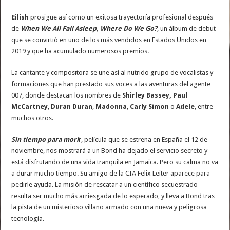
Eilish
prosigue así como un exitosa trayectoría profesional después
de
When We All Fall Asleep, Where Do We Go?
, un álbum de debut
que se convirtió en uno de los más vendidos en Estados Unidos en
2019 y que ha acumulado numerosos premios.
La cantante y compositora se une así al nutrido grupo de vocalistas y
formaciones que han prestado sus voces a las aventuras del agente
007, donde destacan los nombres de
Shirley Bassey,
Paul
McCartney
,
Duran Duran
,
Madonna
,
Carly Simon
o
Adele
, entre
muchos otros.
Sin tiempo para mori
r, película que se estrena en España el 12 de
noviembre, nos mostrará a un Bond ha dejado el servicio secreto y
está disfrutando de una vida tranquila en Jamaica. Pero su calma no va
a durar mucho tiempo. Su amigo de la CIA Felix Leiter aparece para
pedirle ayuda. La misión de rescatar a un científico secuestrado
resulta ser mucho más arriesgada de lo esperado, y lleva a Bond tras
la pista de un misterioso villano armado con una nueva y peligrosa
tecnología.