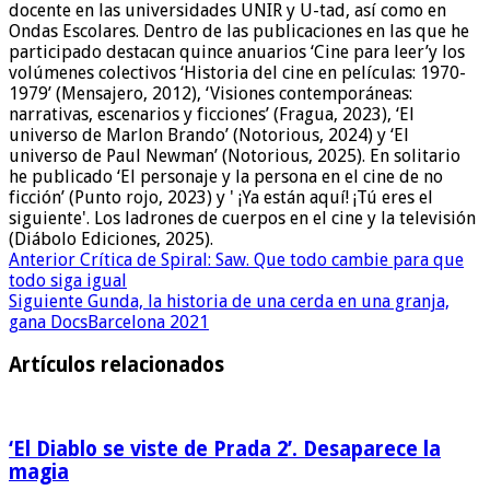
docente en las universidades UNIR y U-tad, así como en
Ondas Escolares. Dentro de las publicaciones en las que he
participado destacan quince anuarios ‘Cine para leer’y los
volúmenes colectivos ‘Historia del cine en películas: 1970-
1979’ (Mensajero, 2012), ‘Visiones contemporáneas:
narrativas, escenarios y ficciones’ (Fragua, 2023), ‘El
universo de Marlon Brando’ (Notorious, 2024) y ‘El
universo de Paul Newman’ (Notorious, 2025). En solitario
he publicado ‘El personaje y la persona en el cine de no
ficción’ (Punto rojo, 2023) y ' ¡Ya están aquí! ¡Tú eres el
siguiente'. Los ladrones de cuerpos en el cine y la televisión
(Diábolo Ediciones, 2025).
Anterior
Crítica de Spiral: Saw. Que todo cambie para que
todo siga igual
Siguiente
Gunda, la historia de una cerda en una granja,
gana DocsBarcelona 2021
Artículos relacionados
‘El Diablo se viste de Prada 2’. Desaparece la
magia