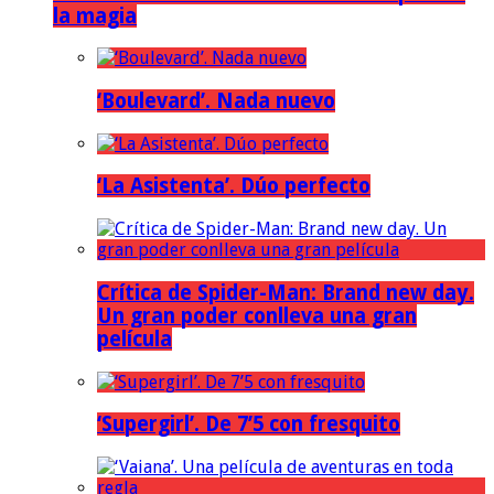
la magia
‘Boulevard’. Nada nuevo
‘La Asistenta’. Dúo perfecto
Crítica de Spider-Man: Brand new day.
Un gran poder conlleva una gran
película
‘Supergirl’. De 7’5 con fresquito