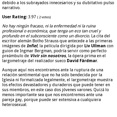
debido a los subrayados innecesarios y su dubitativo pulso
narrativo.
User Rating:
3.97
(
2
votes)
No hay ningún fracaso, ni la enfermedad ni la ruina
profesional o económica, que tenga un eco tan cruel y
profundo en el subconsciente como un divorcio.
La cita del
escritor alemán Botho Strauss que antecede a las primeras
imágenes de
Infiel
,
la película dirigida por
Liv Ullman
con
guion de Ingmar Bergman, podría servir como perfecto
preámbulo de
Vivir sin nosotros
, la ópera prima en el
largometraje del realizador sueco
David Färdmar
.
Aunque aquí nos encontramos ante la ruptura de una
relación sentimental que no ha sido bendecida por la
Iglesia ni formalizada legalmente, el largometraje muestra
los efectos devastadores y duraderos que puede tener en
sus miembros, en este caso dos jóvenes varones. Quizá lo
menos importante sea que nos encontremos ante una
pareja gay, porque puede ser extensiva a cualquiera
heterosexual.