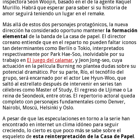
inspectora Seon Woojin, basado en el de la agente Raquel
Murillo. Habrá que esperar para saber si su historia de
amor seguirá teniendo un lugar en el remake.
Más allá de estos dos personajes protagónicos, la nueva
dirección ha considerado oportuno mantener
la formación
elemental
de la banda de La casa de papel. El director
coreano entiende que en el reparto no pueden faltar iconos
tan determinantes como Berlín o Tokio, interpretados
respectivamente por Park Hae-Soo, inolvidable por su
trabajo en
El juego del calamar
, y Jeon Jong-seo, cuya
actuación en la película Burning no plantea dudas sobre su
potencial dramático. Por su parte, Río, el tecnófilo del
grupo, será encarnado por el actor Lee Hyun-Woo, que
saltó al estrellato después de intervenir en series tan
célebres como Master of Study, El regreso de Lljimae o La
reina de Seondeok, entre otras. El repertorio actoral queda
completo con personajes fundamentales como Denver,
Nairobi, Moscú, Helsinki y Oslo.
A pesar de que las especulaciones en torno a la serie han
encontrado en internet un clima idóneo para seguir
creciendo, lo cierto es que poco más se sabe sobre el
esqueleto de
esta reinterpretación de la Casa de Papel
.