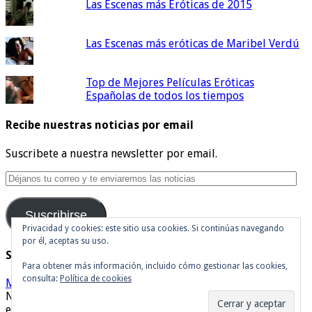
Las Escenas más Eróticas de 2015
Las Escenas más eróticas de Maribel Verdú
Top de Mejores Películas Eróticas
Españolas de todos los tiempos
Recibe nuestras noticias por email
Suscribete a nuestra newsletter por email.
Déjanos
tu
correo
Suscribirse
y
te
Privacidad y cookies: este sitio usa cookies. Si continúas navegando
por él, aceptas su uso.
enviaremos
Síguenos en Twitter
las
Para obtener más información, incluido cómo gestionar las cookies,
noticias
consulta:
Política de cookies
Mis tuits
Noticias de cine y de series de televisión, críticas, tráilers,
estrenos. Cineralia © Copyright 2007 - 2026, Todos los