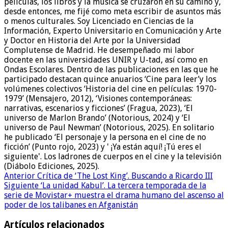
películas, los libros y la música se cruzaron en su camino y,
desde entonces, me fijé como meta escribir de asuntos más
o menos culturales. Soy Licenciado en Ciencias de la
Información, Experto Universitario en Comunicación y Arte
y Doctor en Historia del Arte por la Universidad
Complutense de Madrid. He desempeñado mi labor
docente en las universidades UNIR y U-tad, así como en
Ondas Escolares. Dentro de las publicaciones en las que he
participado destacan quince anuarios ‘Cine para leer’y los
volúmenes colectivos ‘Historia del cine en películas: 1970-
1979’ (Mensajero, 2012), ‘Visiones contemporáneas:
narrativas, escenarios y ficciones’ (Fragua, 2023), ‘El
universo de Marlon Brando’ (Notorious, 2024) y ‘El
universo de Paul Newman’ (Notorious, 2025). En solitario
he publicado ‘El personaje y la persona en el cine de no
ficción’ (Punto rojo, 2023) y ' ¡Ya están aquí! ¡Tú eres el
siguiente'. Los ladrones de cuerpos en el cine y la televisión
(Diábolo Ediciones, 2025).
Anterior
Crítica de ‘The Lost King’. Buscando a Ricardo III
Siguiente
‘La unidad Kabul’. La tercera temporada de la
serie de Movistar+ muestra el drama humano del ascenso al
poder de los talibanes en Afganistán
Artículos relacionados