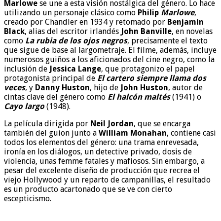
Marlowe
se une a esta visión nostálgica del género. Lo hace
utilizando un personaje clásico como
Philip
Marlowe
,
creado por Chandler en 1934 y retomado por
Benjamin
Black
, alias del escritor irlandés
John Banville
, en novelas
como
La rubia de los ojos negros
, precisamente el texto
que sigue de base al largometraje. El filme, además, incluye
numerosos guiños a los aficionados del cine negro, como la
inclusión de
Jessica Lange
, que protagonizo el papel
protagonista principal de
El cartero siempre llama dos
veces
, y
Danny Huston
, hijo de
John Huston
, autor de
cintas clave del género como
El halcón maltés
(1941) o
Cayo largo
(1948).
La película dirigida por
Neil Jordan
, que se encarga
también del guion junto a
William Monahan
, contiene casi
todos los elementos del género: una trama enrevesada,
ironía en los diálogos, un detective privado, dosis de
violencia, unas femme fatales y mafiosos. Sin embargo, a
pesar del excelente diseño de producción que recrea el
viejo Hollywood y un reparto de campanillas, el resultado
es un producto acartonado que se ve con cierto
escepticismo.