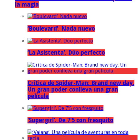
la magia
‘Boulevard’. Nada nuevo
‘La Asistenta’. Dúo perfecto
Crítica de Spider-Man: Brand new day.
Un gran poder conlleva una gran
película
‘Supergirl’. De 7’5 con fresquito