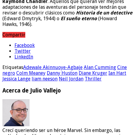
Raymond Chandler
. Aquellos que quieran ver mejores
adaptaciones de las aventuras del personaje tendrán que
revisar o descubrir clásicos como
Historia de un detective
(Edward Dmytryk, 1944)
o
El sueño eterno
(Howard
Hawks, 1946).
Compartir
Facebook
Twitter
LinkedIn
Etiquetas
Adewale Akinnuoye-Agbaje
Alan Cumming
Cine
negro
Colm Meaney
Danny Huston
Diane Kruger
Ian Hart
Jessica Lange
liam neeson
Neil Jordan
Thriller
Acerca de Julio Vallejo
Crecí queriendo ser un héroe Marvel. Sin embargo, las