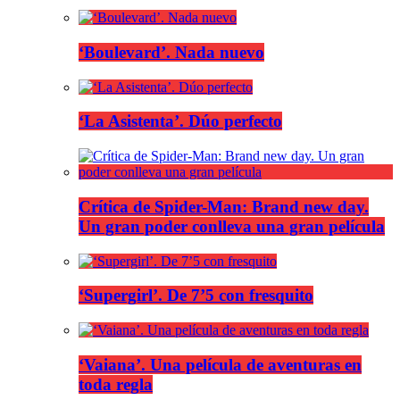
‘Boulevard’. Nada nuevo
‘La Asistenta’. Dúo perfecto
Crítica de Spider-Man: Brand new day.
Un gran poder conlleva una gran película
‘Supergirl’. De 7’5 con fresquito
‘Vaiana’. Una película de aventuras en
toda regla