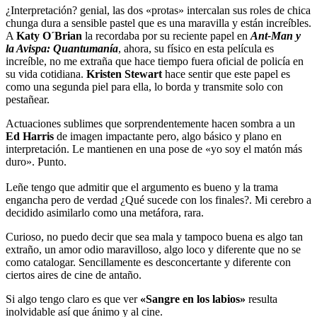
¿Interpretación? genial, las dos «protas» intercalan sus roles de chica
chunga dura a sensible pastel que es una maravilla y están increíbles.
A
Katy O´Brian
la recordaba por su reciente papel en
Ant-Man y
la Avispa: Quantumanía
, ahora, su físico en esta película es
increíble, no me extraña que hace tiempo fuera oficial de policía en
su vida cotidiana.
Kristen Stewart
hace sentir que este papel es
como una segunda piel para ella, lo borda y transmite solo con
pestañear.
Actuaciones sublimes que sorprendentemente hacen sombra a un
Ed Harris
de imagen impactante pero, algo básico y plano en
interpretación. Le mantienen en una pose de «yo soy el matón más
duro». Punto.
Leñe tengo que admitir que el argumento es bueno y la trama
engancha pero de verdad ¿Qué sucede con los finales?. Mi cerebro a
decidido asimilarlo como una metáfora, rara.
Curioso, no puedo decir que sea mala y tampoco buena es algo tan
extraño, un amor odio maravilloso, algo loco y diferente que no se
como catalogar. Sencillamente es desconcertante y diferente con
ciertos aires de cine de antaño.
Si algo tengo claro es que ver
«Sangre en los labios»
resulta
inolvidable así que ánimo y al cine.