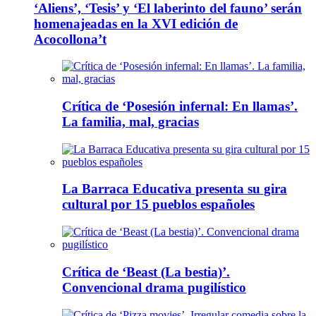
‘Aliens’, ‘Tesis’ y ‘El laberinto del fauno’ serán
homenajeadas en la XVI edición de
Acocollona’t
Crítica de ‘Posesión infernal: En llamas’.
La familia, mal, gracias
La Barraca Educativa presenta su gira
cultural por 15 pueblos españoles
Crítica de ‘Beast (La bestia)’.
Convencional drama pugilístico