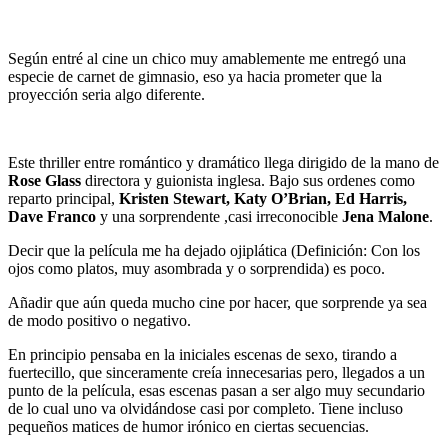
Según entré al cine un chico muy amablemente me entregó una
especie de carnet de gimnasio, eso ya hacia prometer que la
proyección seria algo diferente.
Este thriller entre romántico y dramático llega dirigido de la mano de
Rose Glass
directora y guionista inglesa. Bajo sus ordenes como
reparto principal,
Kristen Stewart, Katy O’Brian, Ed Harris,
Dave Franco
y una sorprendente ,casi irreconocible
Jena Malone
.
Decir que la película me ha dejado ojiplática (Definición: Con los
ojos como platos, muy asombrada y o sorprendida) es poco.
Añadir que aún queda mucho cine por hacer, que sorprende ya sea
de modo positivo o negativo.
En principio pensaba en la iniciales escenas de sexo, tirando a
fuertecillo, que sinceramente creía innecesarias pero, llegados a un
punto de la película, esas escenas pasan a ser algo muy secundario
de lo cual uno va olvidándose casi por completo. Tiene incluso
pequeños matices de humor irónico en ciertas secuencias.