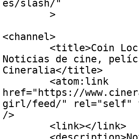
es/slash/"

	>

<channel>

	<title>Coin Locker Girl Archives - 
Noticias de cine, pelíc
Cineralia</title>

	<atom:link 
href="https://www.ciner
girl/feed/" rel="self" 
/>

	<link></link>

	<description>Noticias de cine y de series 