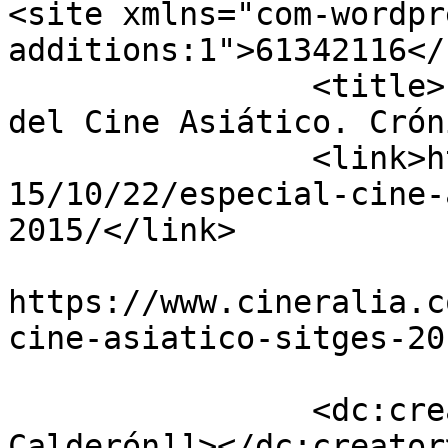
<site xmlns="com-wordpr
additions:1">61342116</site>	
		<title>Especial el gran momento 
del Cine Asiático. Crón
		<link>https://www.cineralia.com/20
15/10/22/especial-cine-
2015/</link>

					<co
https://www.cineralia.c
cine-asiatico-sitges-20
		<dc:creator><![CDATA[Rafael 
Calderón]]></dc:creator>