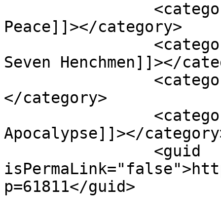
		<category><![CDATA[Love and 
Peace]]></category>

		<category><![CDATA[Ryuzo and his 
Seven Henchmen]]></cate
		<category><![CDATA[The Assassin]]>
</category>

		<category><![CDATA[Yakuza 
Apocalypse]]></category>
		<guid 
isPermaLink="false">htt
p=61811</guid>
