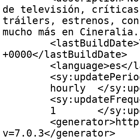
de televisión, críticas
tráilers, estrenos, con
mucho más en Cineralia.
	<lastBuildDate>Thu, 22 Oct 2015 09:53:02 
+0000</lastBuildDate>

	<language>es</language>

	<sy:updatePeriod>

	hourly	</sy:updatePeriod>

	<sy:updateFrequency>

	1	</sy:updateFrequency>

	<generator>https://wordpress.org/?
v=7.0.3</generator>
