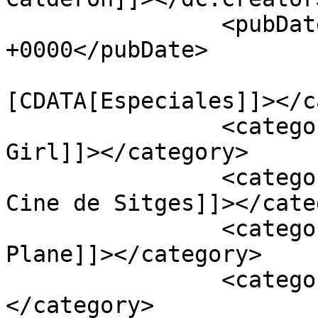
		<pubDate>Thu, 22 Oct 2015 09:53:02 
+0000</pubDate>

				<catego
[CDATA[Especiales]]></c
		<category><![CDATA[Coin Locker 
Girl]]></category>

		<category><![CDATA[Festival de 
Cine de Sitges]]></cate
		<category><![CDATA[Fires on the 
Plane]]></category>

		<category><![CDATA[I am a Hero]]>
</category>
