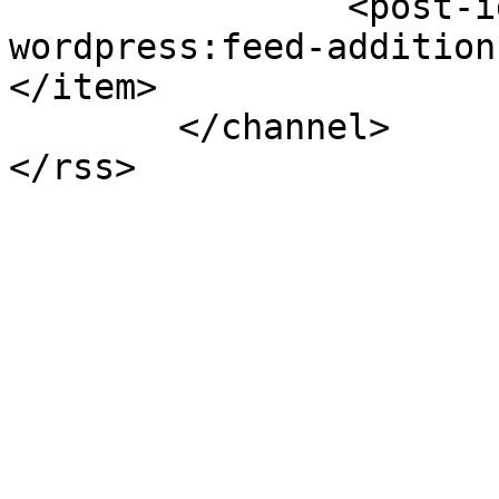
		<post-id xmlns="com-
wordpress:feed-addition
</item>

	</channel>
