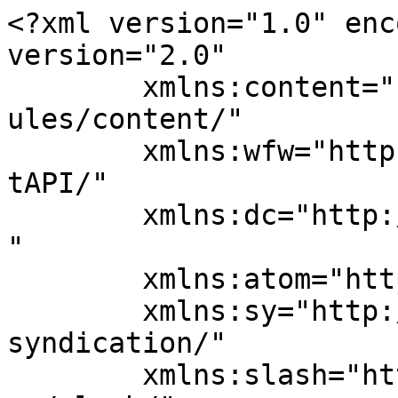
<?xml version="1.0" enc
version="2.0"

	xmlns:content="http://purl.org/rss/1.0/mod
ules/content/"

	xmlns:wfw="http://wellformedweb.org/Commen
tAPI/"

	xmlns:dc="http://purl.org/dc/elements/1.1/
"

	xmlns:atom="http://www.w3.org/2005/Atom"

	xmlns:sy="http://purl.org/rss/1.0/modules/
syndication/"

	xmlns:slash="http://purl.org/rss/1.0/modul