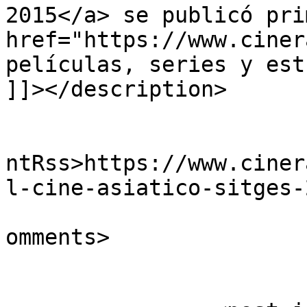
2015</a> se publicó pri
href="https://www.ciner
películas, series y est
]]></description>

					<wf
ntRss>https://www.ciner
l-cine-asiatico-sitges-
			<slash:comments>0</slash
omments>
