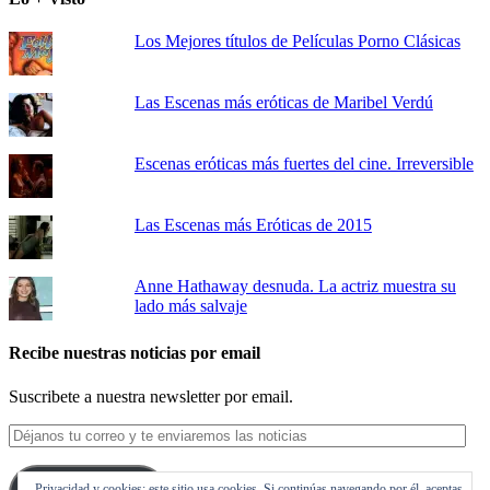
Los Mejores títulos de Películas Porno Clásicas
Las Escenas más eróticas de Maribel Verdú
Escenas eróticas más fuertes del cine. Irreversible
Las Escenas más Eróticas de 2015
Anne Hathaway desnuda. La actriz muestra su
lado más salvaje
Recibe nuestras noticias por email
Suscribete a nuestra newsletter por email.
Déjanos
tu
correo
Privacidad y cookies: este sitio usa cookies. Si continúas navegando por él, aceptas