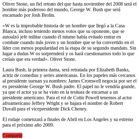
Oliver Stone, un fiel retrato del que hasta noviembre del 2008 será el
hombre más poderoso del mundo, George W. Bush que será
encarnado por Josh Brolin.
«W es la improbable historia de un hombre que llegó a la Casa
Blanca, incluso teniendo menos votos que su oponente, que se
autoalzó jefe militar cuando él mismo había evitado entrar en
combate cuando más joven y un hombre que se ha convertido en el
líder con menos popularidad en la etapa de su segundo mandato. Sin
lugar a dudas W os sorprenderá y os hará cuestionarnos todo lo que
creíais que era verdad». Oliver Stone.
Laura Bush, la primera dama, será retratada por Elizabeth Banks,
actriz de comedias y series americanas. En los papeles más cercanos
al presidente suenan ya nombres: James Cromwell negocia por ser el
ex presidente George W. Bush padre. El papel no le vendría grande,
ya que el actor ya se ha visto en la tesitura de encarnar a un
presidente americano. Para el rol de Colin Powell tenemos al actor
afroamericano Jeffrey Wright y se bajara el nombre de Robert
Duvall para el vicepresidente Dick Cheney.
El rodaje comenzará a finales de Abril en Los Angeles y su estreno
para el próximo año 2009.
Compartir