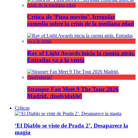
Crítica de ‘Pizza movies’. Irregular
comedia sobre la crisis de la mediana edad
Ray of Light Awards inicia la cuenta atrás.
Entradas ya a la venta
Stranger Fan Meet 9 The Tour 2026
Madrid. ¡Inolvidable!
Críticas
‘El Diablo se viste de Prada 2’. Desaparece la
magia