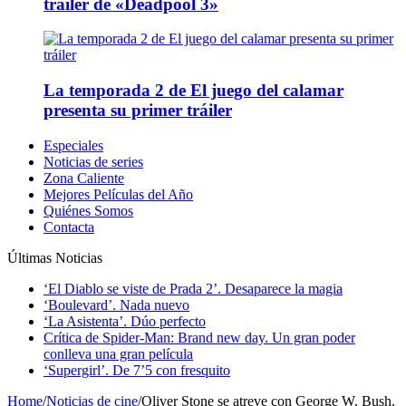
tráiler de «Deadpool 3»
La temporada 2 de El juego del calamar
presenta su primer tráiler
Especiales
Noticias de series
Zona Caliente
Mejores Películas del Año
Quiénes Somos
Contacta
Últimas Noticias
‘El Diablo se viste de Prada 2’. Desaparece la magia
‘Boulevard’. Nada nuevo
‘La Asistenta’. Dúo perfecto
Crítica de Spider-Man: Brand new day. Un gran poder
conlleva una gran película
‘Supergirl’. De 7’5 con fresquito
Home
/
Noticias de cine
/
Oliver Stone se atreve con George W. Bush.