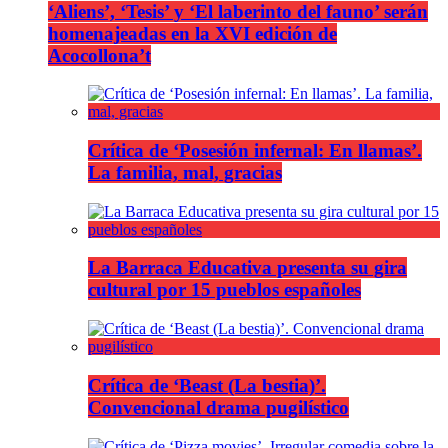
‘Aliens’, ‘Tesis’ y ‘El laberinto del fauno’ serán
homenajeadas en la XVI edición de
Acocollona’t
Crítica de ‘Posesión infernal: En llamas’.
La familia, mal, gracias
La Barraca Educativa presenta su gira
cultural por 15 pueblos españoles
Crítica de ‘Beast (La bestia)’.
Convencional drama pugilístico