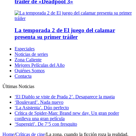
tráiler de «Deadpool 3»
La temporada 2 de El juego del calamar
presenta su primer tráiler
Especiales
Noticias de series
Zona Caliente
Mejores Películas del Año
Quiénes Somos
Contacta
Últimas Noticias
‘El Diablo se viste de Prada 2’. Desaparece la magia
‘Boulevard’. Nada nuevo
‘La Asistenta’. Dúo perfecto
Crítica de Spider-Man: Brand new day. Un gran poder
conlleva una gran película
‘Supergirl’. De 7’5 con fresquito
Home
/
Críticas de cine
/
La zona, cuando la ficción roza la realidad.