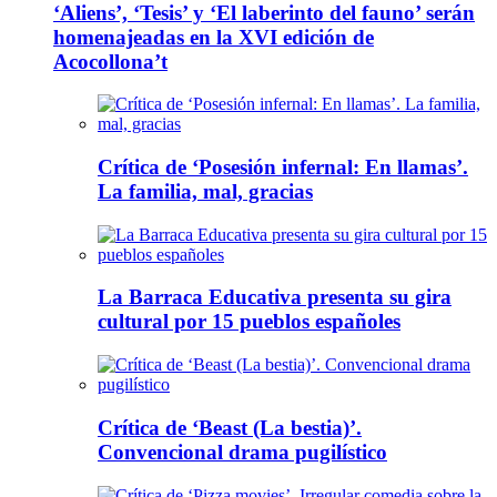
‘Aliens’, ‘Tesis’ y ‘El laberinto del fauno’ serán
homenajeadas en la XVI edición de
Acocollona’t
Crítica de ‘Posesión infernal: En llamas’.
La familia, mal, gracias
La Barraca Educativa presenta su gira
cultural por 15 pueblos españoles
Crítica de ‘Beast (La bestia)’.
Convencional drama pugilístico