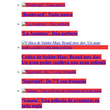
‘Boulevard’. Nada nuevo
‘La Asistenta’. Dúo perfecto
Crítica de Spider-Man: Brand new day.
Un gran poder conlleva una gran película
‘Supergirl’. De 7’5 con fresquito
‘Vaiana’. Una película de aventuras en
toda regla