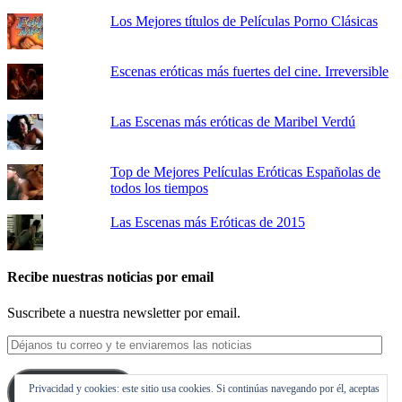
Los Mejores títulos de Películas Porno Clásicas
Escenas eróticas más fuertes del cine. Irreversible
Las Escenas más eróticas de Maribel Verdú
Top de Mejores Películas Eróticas Españolas de
todos los tiempos
Las Escenas más Eróticas de 2015
Recibe nuestras noticias por email
Suscribete a nuestra newsletter por email.
Déjanos
tu
correo
Privacidad y cookies: este sitio usa cookies. Si continúas navegando por él, aceptas
y
Suscribirse