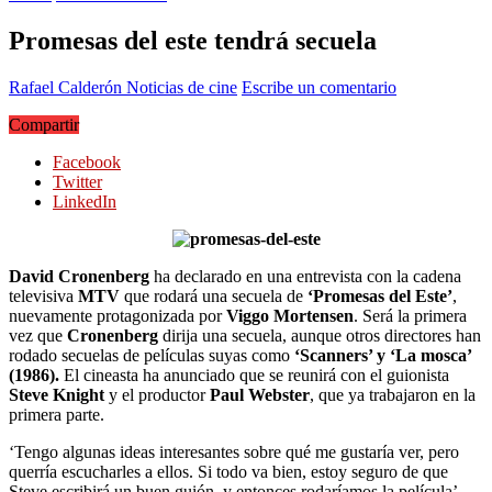
Promesas del este tendrá secuela
Rafael Calderón
Noticias de cine
Escribe un comentario
Compartir
Facebook
Twitter
LinkedIn
David Cronenberg
ha declarado en una entrevista con la cadena
televisiva
MTV
que rodará una secuela de
‘Promesas del Este’
,
nuevamente protagonizada por
Viggo Mortensen
. Será la primera
vez que
Cronenberg
dirija una secuela, aunque otros directores han
rodado secuelas de películas suyas como
‘Scanners’ y ‘La mosca’
(1986).
El cineasta ha anunciado que se reunirá con el guionista
Steve Knight
y el productor
Paul Webster
, que ya trabajaron en la
primera parte.
‘Tengo algunas ideas interesantes sobre qué me gustaría ver, pero
querría escucharles a ellos. Si todo va bien, estoy seguro de que
Steve escribirá un buen guión, y entonces rodaríamos la película’,