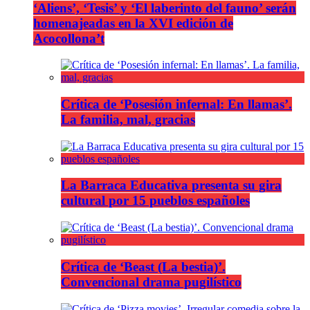
‘Aliens’, ‘Tesis’ y ‘El laberinto del fauno’ serán
homenajeadas en la XVI edición de
Acocollona’t
Crítica de ‘Posesión infernal: En llamas’.
La familia, mal, gracias
La Barraca Educativa presenta su gira
cultural por 15 pueblos españoles
Crítica de ‘Beast (La bestia)’.
Convencional drama pugilístico