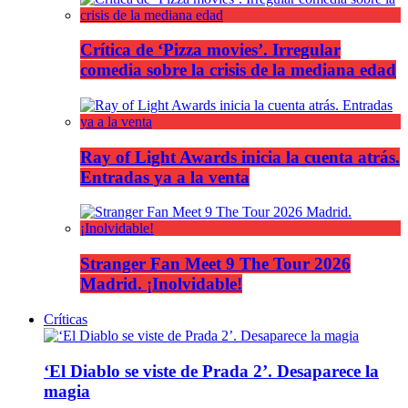
Crítica de ‘Pizza movies’. Irregular
comedia sobre la crisis de la mediana edad
Ray of Light Awards inicia la cuenta atrás.
Entradas ya a la venta
Stranger Fan Meet 9 The Tour 2026
Madrid. ¡Inolvidable!
Críticas
‘El Diablo se viste de Prada 2’. Desaparece la
magia