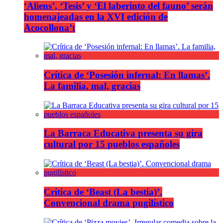
‘Aliens’, ‘Tesis’ y ‘El laberinto del fauno’ serán
homenajeadas en la XVI edición de
Acocollona’t
Crítica de ‘Posesión infernal: En llamas’.
La familia, mal, gracias
La Barraca Educativa presenta su gira
cultural por 15 pueblos españoles
Crítica de ‘Beast (La bestia)’.
Convencional drama pugilístico