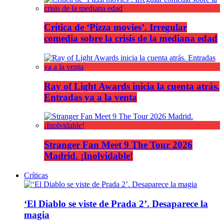
Crítica de ‘Pizza movies’. Irregular
comedia sobre la crisis de la mediana edad
Ray of Light Awards inicia la cuenta atrás.
Entradas ya a la venta
Stranger Fan Meet 9 The Tour 2026
Madrid. ¡Inolvidable!
Críticas
‘El Diablo se viste de Prada 2’. Desaparece la
magia