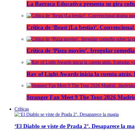
La Barraca Educativa presenta su gira cult
Crítica de ‘Beast (La bestia)’. Convencional
Crítica de ‘Pizza movies’. Irregular comedia
Ray of Light Awards inicia la cuenta atrás.
Stranger Fan Meet 9 The Tour 2026 Madrid.
Críticas
‘El Diablo se viste de Prada 2’. Desaparece la ma