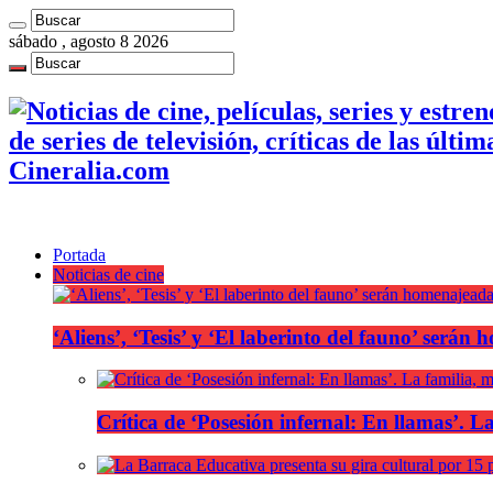
sábado , agosto 8 2026
de series de televisión, críticas de las últi
Cineralia.com
Portada
Noticias de cine
‘Aliens’, ‘Tesis’ y ‘El laberinto del fauno’ será
Crítica de ‘Posesión infernal: En llamas’. La