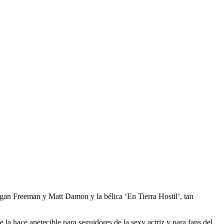
organ Freeman y Matt Damon y la bélica ‘En Tierra Hostil’, tan
a hace apetecible para seguidores de la sexy actriz y para fans del