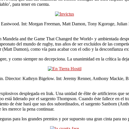
ablo’, para tener en cuenta.
int Eastwood. Int: Morgan Freeman, Matt Damon, Tony Kgoroge, Julian 
on Mandela and the Game That Changed the World» y ambientada después
campeonato del mundo de rugby, tras años de ser excluidos de las comp
ar (Matt Damon), como vía para acabar con el odio y la desconfianza exi
mpre, y como siempre no decepciona. La unanimidad en la crítica la deja
 Director: Kathryn Bigelow. Int: Jeremy Renner, Anthony Mackie, Br
explosivos desplegada en Irak. Una unidad de élite de artificieros que 
o está liderado por el sargento Thompson. Cuando éste fallece en el tr
nto de éste hará que sus dos subordinados, el sargento Sanborn (Antho
e les merece la pena continuar.
seguras para los grandes premios y por supuesto una gran cinta para no 