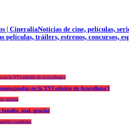
Noticias de cine, películas, ser
mas películas, tráilers, estrenos, concursos, 
n homenajeadas en la XVI edición de Acocollona’t
 familia, mal, gracias