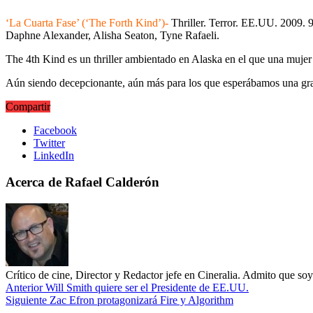
‘La Cuarta Fase’ (‘The Forth Kind’)-
Thriller. Terror. EE.UU. 2009. 
Daphne Alexander, Alisha Seaton, Tyne Rafaeli.
The 4th Kind es un thriller ambientado en Alaska en el que una mujer i
Aún siendo decepcionante, aún más para los que esperábamos una gran 
Compartir
Facebook
Twitter
LinkedIn
Acerca de Rafael Calderón
Crítico de cine, Director y Redactor jefe en Cineralia. Admito que s
Anterior
Will Smith quiere ser el Presidente de EE.UU.
Siguiente
Zac Efron protagonizará Fire y Algorithm