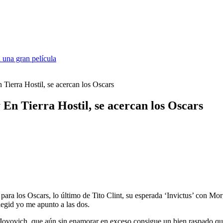
 una gran película
 Tierra Hostil, se acercan los Oscars
 En Tierra Hostil, se acercan los Oscars
para los Oscars, lo último de Tito Clint, su esperada ‘Invictus’ con M
legid yo me apunto a las dos.
ovovich, que aún sin enamorar en exceso consigue un bien raspado que l