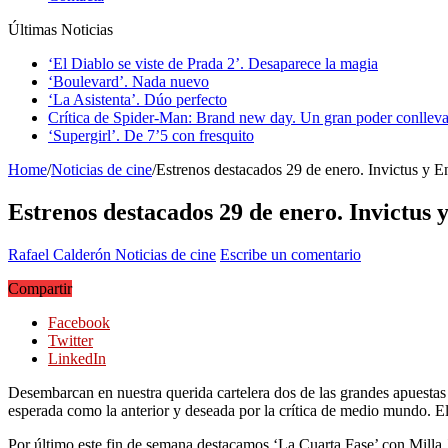
Últimas Noticias
‘El Diablo se viste de Prada 2’. Desaparece la magia
‘Boulevard’. Nada nuevo
‘La Asistenta’. Dúo perfecto
Crítica de Spider-Man: Brand new day. Un gran poder conlleva
‘Supergirl’. De 7’5 con fresquito
Home
/
Noticias de cine
/
Estrenos destacados 29 de enero. Invictus y En
Estrenos destacados 29 de enero. Invictus y
Rafael Calderón
Noticias de cine
Escribe un comentario
Compartir
Facebook
Twitter
LinkedIn
Desembarcan en nuestra querida cartelera dos de las grandes apuestas 
esperada como la anterior y deseada por la crítica de medio mundo. E
Por último este fin de semana destacamos ‘La Cuarta Fase’ con Milla J