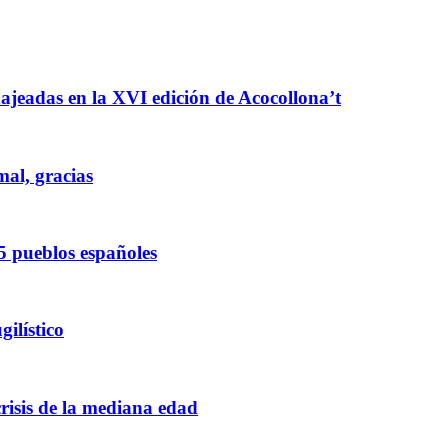
enajeadas en la XVI edición de Acocollona’t
mal, gracias
5 pueblos españoles
ilístico
crisis de la mediana edad