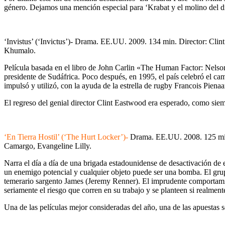
género. Dejamos una mención especial para ‘Krabat y el molino del di
‘Invistus’ (‘Invictus’)- Drama. EE.UU. 2009. 134 min. Director: Cl
Khumalo.
Película basada en el libro de John Carlin «The Human Factor: Nels
presidente de Sudáfrica. Poco después, en 1995, el país celebró el 
impulsó y utilizó, con la ayuda de la estrella de rugby Francois Piena
El regreso del genial director Clint Eastwood era esperado, como sie
‘En Tierra Hostil’ (‘The Hurt Locker’)-
Drama. EE.UU. 2008. 125 min.
Camargo, Evangeline Lilly.
Narra el día a día de una brigada estadounidense de desactivación de 
un enemigo potencial y cualquier objeto puede ser una bomba. El grup
temerario sargento James (Jeremy Renner). El imprudente comportamie
seriamente el riesgo que corren en su trabajo y se planteen si realment
Una de las películas mejor consideradas del año, una de las apuestas 