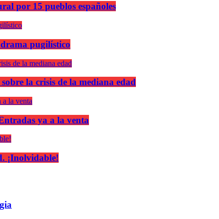
ural por 15 pueblos españoles
 drama pugilístico
 sobre la crisis de la mediana edad
 Entradas ya a la venta
 ¡Inolvidable!
gia