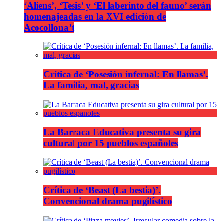
‘Aliens’, ‘Tesis’ y ‘El laberinto del fauno’ serán
homenajeadas en la XVI edición de
Acocollona’t
Crítica de ‘Posesión infernal: En llamas’.
La familia, mal, gracias
La Barraca Educativa presenta su gira
cultural por 15 pueblos españoles
Crítica de ‘Beast (La bestia)’.
Convencional drama pugilístico