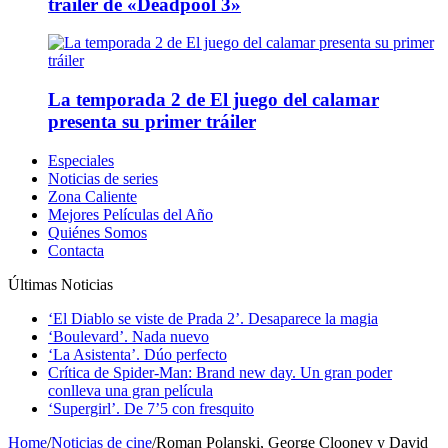
tráiler de «Deadpool 3»
La temporada 2 de El juego del calamar
presenta su primer tráiler
Especiales
Noticias de series
Zona Caliente
Mejores Películas del Año
Quiénes Somos
Contacta
Últimas Noticias
‘El Diablo se viste de Prada 2’. Desaparece la magia
‘Boulevard’. Nada nuevo
‘La Asistenta’. Dúo perfecto
Crítica de Spider-Man: Brand new day. Un gran poder
conlleva una gran película
‘Supergirl’. De 7’5 con fresquito
Home
/
Noticias de cine
/
Roman Polanski, George Clooney y David