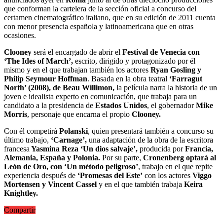
que conforman la cartelera de la sección oficial a concurso del
certamen cinematográfico italiano, que en su edición de 2011 cuenta
con menor presencia española y latinoamericana que en otras
ocasiones.
Clooney
será el encargado de abrir el
Festival de Venecia con
‘The Ides of March’,
escrito, dirigido y protagonizado por él
mismo y en el que trabajan también los actores
Ryan Gosling y
Philip Seymour Hoffman
. Basada en la obra teatral
‘Farragut
North’ (2008), de Beau Willimon,
la película narra la historia de un
joven e idealista experto en comunicación, que trabaja para un
candidato a la presidencia de
Estados Unidos
, el gobernador
Mike
Morris
, personaje que encarna el propio
Clooney.
Con él competirá
Polanski
, quien presentará también a concurso su
último trabajo,
‘Carnage’,
una adaptación de la obra de la escritora
francesa
Yasmina Reza ‘Un dios salvaje’,
producida por
Francia,
Alemania, España y Polonia.
Por su parte,
Cronenberg optará al
León de Oro, con ‘Un método peligroso’
, trabajo en el que repite
experiencia después de
‘Promesas del Este’
con los actores
Viggo
Mortensen y Vincent Cassel
y en el que también trabaja
Keira
Knightley.
Compartir