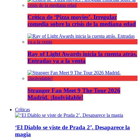
Crítica de ‘Pizza movies’. Irregular
comedia sobre la crisis de la mediana edad
Ray of Light Awards inicia la cuenta atrás.
Entradas ya a la venta
Stranger Fan Meet 9 The Tour 2026
Madrid. ¡Inolvidable!
Críticas
‘El Diablo se viste de Prada 2’. Desaparece la
magia