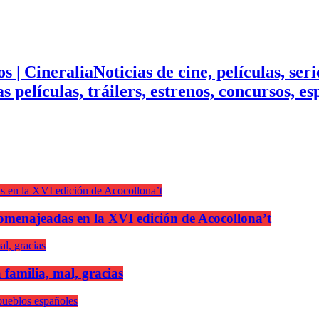
Noticias de cine, películas, ser
mas películas, tráilers, estrenos, concursos, 
n homenajeadas en la XVI edición de Acocollona’t
 familia, mal, gracias