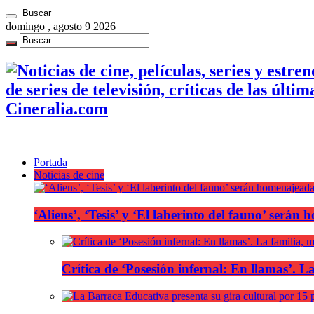
domingo , agosto 9 2026
de series de televisión, críticas de las últi
Cineralia.com
Portada
Noticias de cine
‘Aliens’, ‘Tesis’ y ‘El laberinto del fauno’ será
Crítica de ‘Posesión infernal: En llamas’. La