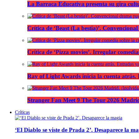
La Barraca Educativa presenta su gira cult
Crítica de ‘Beast (La bestia)’. Convencional
Crítica de ‘Pizza movies’. Irregular comedia
Ray of Light Awards inicia la cuenta atrás.
Stranger Fan Meet 9 The Tour 2026 Madrid.
Críticas
‘El Diablo se viste de Prada 2’. Desaparece la ma