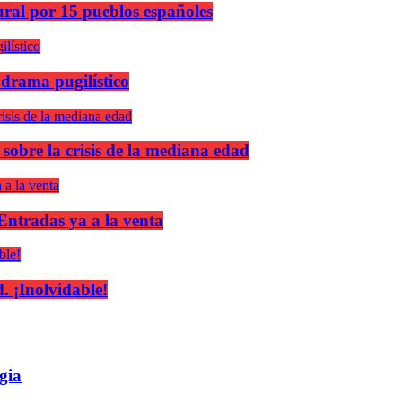
ural por 15 pueblos españoles
 drama pugilístico
 sobre la crisis de la mediana edad
 Entradas ya a la venta
 ¡Inolvidable!
gia