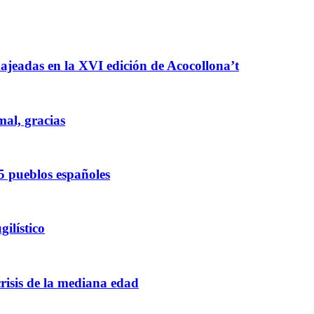
enajeadas en la XVI edición de Acocollona’t
mal, gracias
5 pueblos españoles
ilístico
crisis de la mediana edad