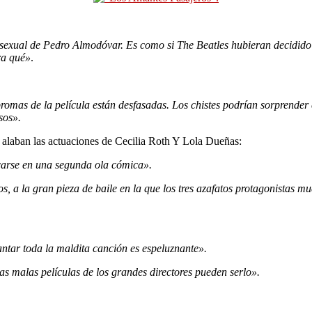
exual de Pedro Almodóvar. Es como si The Beatles hubieran decidido de
ra qué»
.
bromas de la película están desfasadas. Los chistes podrían sorprender
sos».
aban las actuaciones de Cecilia Roth Y Lola Dueñas:
arse en una segunda ola cómica».
s, a la gran pieza de baile en la que los tres azafatos protagonistas mu
ntar toda la maldita canción es espeluznante».
s malas películas de los grandes directores pueden serlo».