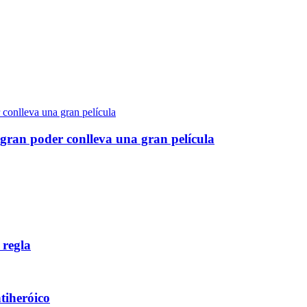
gran poder conlleva una gran película
 regla
ntiheróico