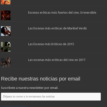
Escenas eróticas más fuertes del cine. Irreversible
Las Escenas más eróticas de Maribel Verdú
Las Escenas más Eróticas de 2015
Las escenas más eróticas del cine en 2017
Recibe nuestras noticias por email
Suscribete a nuestra newsletter por email.
Déjanos
tu
correo
y