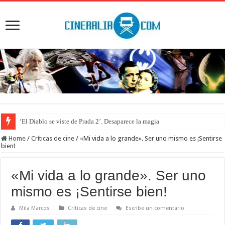
‘El Diablo se viste de Prada 2’. Desaparece la magia
‘Boulevard’. Nada nuevo
Home
/
Críticas de cine
/
«Mi vida a lo grande». Ser uno mismo es ¡Sentirse
bien!
«Mi vida a lo grande». Ser uno
mismo es ¡Sentirse bien!
Mila Marcos
Críticas de cine
Escribe un comentario