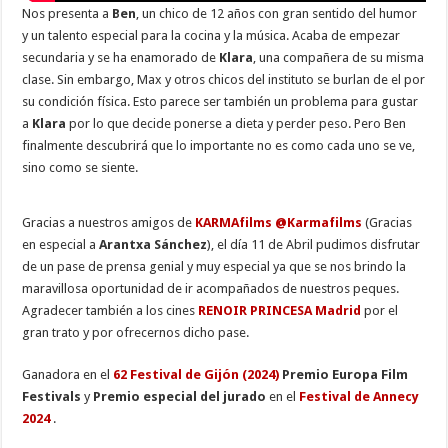
Nos presenta a
Ben
, un chico de 12 años con gran sentido del humor
y un talento especial para la cocina y la música. Acaba de empezar
secundaria y se ha enamorado de
Klara
, una compañera de su misma
clase. Sin embargo, Max y otros chicos del instituto se burlan de el por
su condición física. Esto parece ser también un problema para gustar
a
Klara
por lo que decide ponerse a dieta y perder peso. Pero Ben
finalmente descubrirá que lo importante no es como cada uno se ve,
sino como se siente.
Gracias a nuestros amigos de
KARMAfilms
@Karmafilms
(Gracias
en especial a
Arantxa Sánchez
), el día 11 de Abril pudimos disfrutar
de un pase de prensa genial y muy especial ya que se nos brindo la
maravillosa oportunidad de ir acompañados de nuestros peques.
Agradecer también a los cines
RENOIR PRINCESA Madrid
por el
gran trato y por ofrecernos dicho pase.
Ganadora en el
62 Festival de Gijón (2024)
Premio Europa Film
Festivals
y
Premio especial del jurado
en el
Festival de Annecy
2024
.