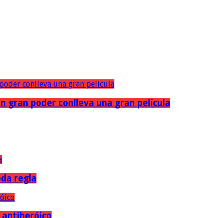
n gran poder conlleva una gran película
oda regla
e antiheróico