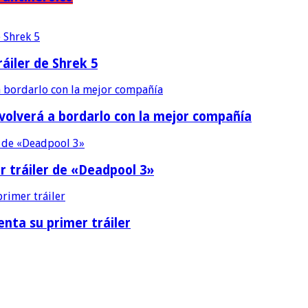
áiler de Shrek 5
 volverá a bordarlo con la mejor compañía
r tráiler de «Deadpool 3»
nta su primer tráiler