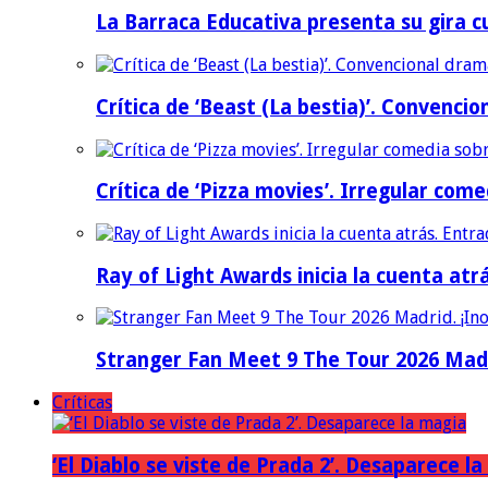
La Barraca Educativa presenta su gira c
Crítica de ‘Beast (La bestia)’. Convencio
Crítica de ‘Pizza movies’. Irregular come
Ray of Light Awards inicia la cuenta atr
Stranger Fan Meet 9 The Tour 2026 Madri
Críticas
‘El Diablo se viste de Prada 2’. Desaparece l