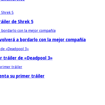
áiler de Shrek 5
 volverá a bordarlo con la mejor compañía
r tráiler de «Deadpool 3»
nta su primer tráiler