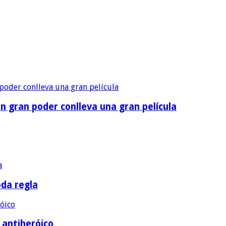
n gran poder conlleva una gran película
oda regla
e antiheróico