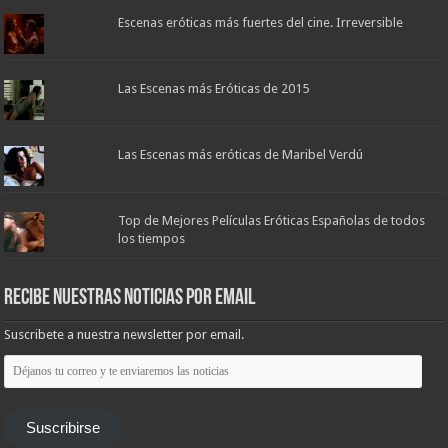
Escenas eróticas más fuertes del cine. Irreversible
Las Escenas más Eróticas de 2015
Las Escenas más eróticas de Maribel Verdú
Top de Mejores Películas Eróticas Españolas de todos
los tiempos
Recibe nuestras noticias por email
Suscribete a nuestra newsletter por email.
Déjanos
tu
correo
y
te
Suscribirse
enviaremos