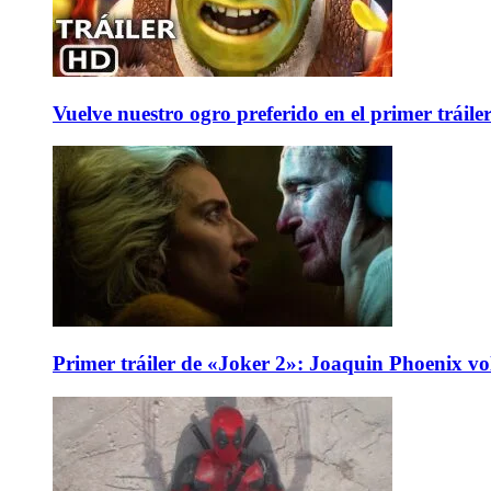
Vuelve nuestro ogro preferido en el primer tráile
Primer tráiler de «Joker 2»: Joaquin Phoenix v