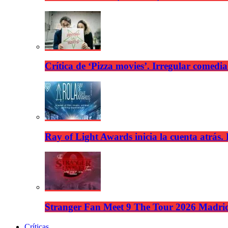
Crítica de ‘Pizza movies’. Irregular comedia
Ray of Light Awards inicia la cuenta atrás.
Stranger Fan Meet 9 The Tour 2026 Madrid.
Críticas