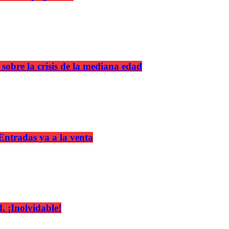
 sobre la crisis de la mediana edad
 Entradas ya a la venta
 ¡Inolvidable!