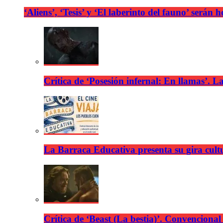
‘Aliens’, ‘Tesis’ y ‘El laberinto del fauno’ será
Crítica de ‘Posesión infernal: En llamas’. La
La Barraca Educativa presenta su gira cult
Crítica de ‘Beast (La bestia)’. Convencional