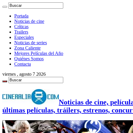
Portada
Noticias de cine
Críticas
Trailers
Especiales
Noticias de series
Zona Caliente
Mejores Películas del Año
Quiénes Somos
Contacta
viernes , agosto 7 2026
Noticias de cine, película
últimas películas, tráilers, estrenos, conc