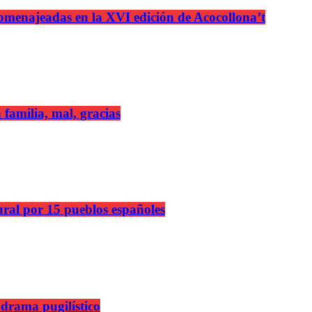
n homenajeadas en la XVI edición de Acocollona’t
 familia, mal, gracias
ural por 15 pueblos españoles
 drama pugilístico