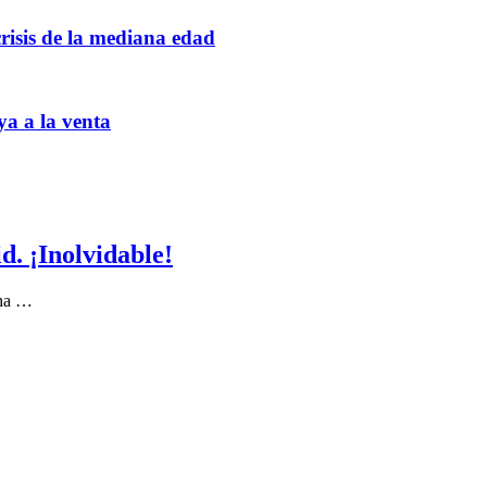
crisis de la mediana edad
ya a la venta
. ¡Inolvidable!
 ha …