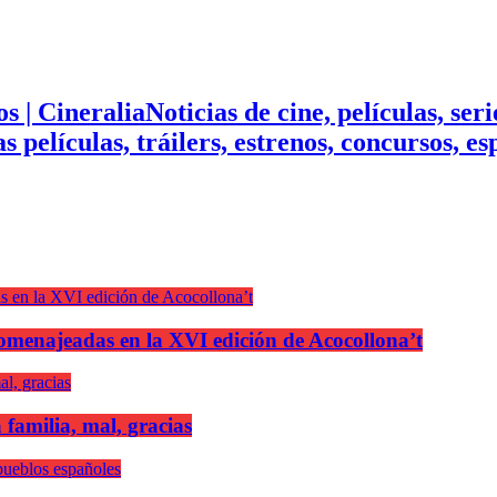
Noticias de cine, películas, ser
mas películas, tráilers, estrenos, concursos, 
n homenajeadas en la XVI edición de Acocollona’t
 familia, mal, gracias