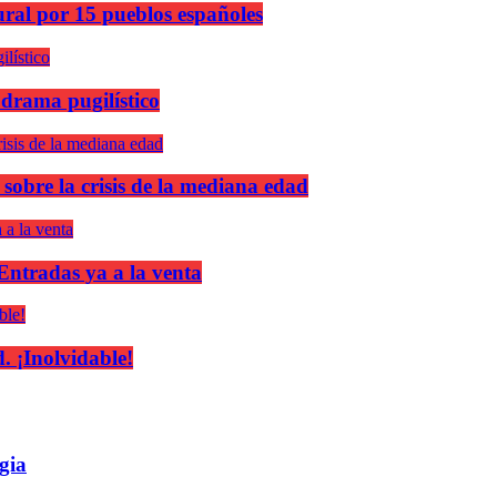
ural por 15 pueblos españoles
 drama pugilístico
 sobre la crisis de la mediana edad
 Entradas ya a la venta
 ¡Inolvidable!
gia