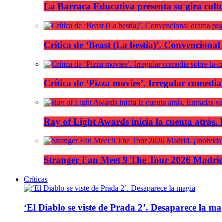
La Barraca Educativa presenta su gira cult
Crítica de ‘Beast (La bestia)’. Convencional
Crítica de ‘Pizza movies’. Irregular comedia
Ray of Light Awards inicia la cuenta atrás.
Stranger Fan Meet 9 The Tour 2026 Madrid.
Críticas
‘El Diablo se viste de Prada 2’. Desaparece la ma