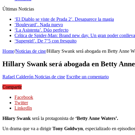
Últimas Noticias
‘El Diablo se viste de Prada 2’. Desaparece la magia
‘Boulevard’. Nada nuevo
‘La Asistenta’. Dúo perfecto
Crítica de Spider-Man: Brand new day. Un gran poder conlleva
‘Supergirl’. De 7’5 con fresquito
Home
/
Noticias de cine
/
Hillary Swank será abogada en Betty Anne Wa
Hillary Swank será abogada en Betty Anne
Rafael Calderón
Noticias de cine
Escribe un comentario
Compartir
Facebook
Twitter
LinkedIn
Hilary Swank
será la protagonista de
‘Betty Anne Waters’.
Un drama que va a dirigir
Tony Goldwyn
, especializado en episodio