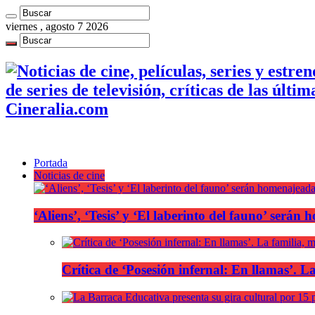
viernes , agosto 7 2026
de series de televisión, críticas de las últi
Cineralia.com
Portada
Noticias de cine
‘Aliens’, ‘Tesis’ y ‘El laberinto del fauno’ será
Crítica de ‘Posesión infernal: En llamas’. La