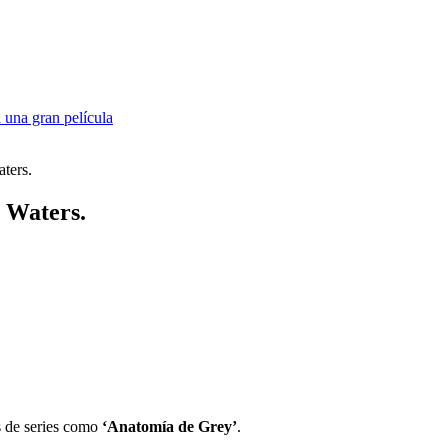
 una gran película
ters.
 Waters.
s de series como
‘Anatomía de Grey’
.