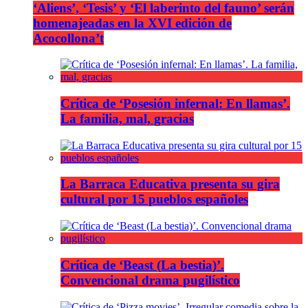
‘Aliens’, ‘Tesis’ y ‘El laberinto del fauno’ serán
homenajeadas en la XVI edición de
Acocollona’t
Crítica de ‘Posesión infernal: En llamas’.
La familia, mal, gracias
La Barraca Educativa presenta su gira
cultural por 15 pueblos españoles
Crítica de ‘Beast (La bestia)’.
Convencional drama pugilístico