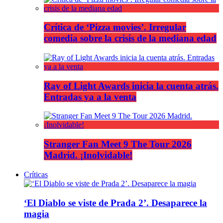
Crítica de ‘Pizza movies’. Irregular
comedia sobre la crisis de la mediana edad
Ray of Light Awards inicia la cuenta atrás.
Entradas ya a la venta
Stranger Fan Meet 9 The Tour 2026
Madrid. ¡Inolvidable!
Críticas
‘El Diablo se viste de Prada 2’. Desaparece la
magia