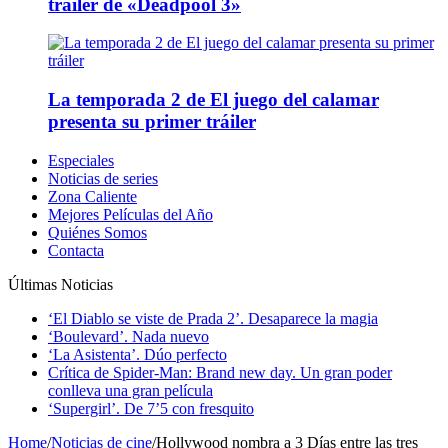
tráiler de «Deadpool 3»
La temporada 2 de El juego del calamar
presenta su primer tráiler
Especiales
Noticias de series
Zona Caliente
Mejores Películas del Año
Quiénes Somos
Contacta
Últimas Noticias
‘El Diablo se viste de Prada 2’. Desaparece la magia
‘Boulevard’. Nada nuevo
‘La Asistenta’. Dúo perfecto
Crítica de Spider-Man: Brand new day. Un gran poder
conlleva una gran película
‘Supergirl’. De 7’5 con fresquito
Home
/
Noticias de cine
/
Hollywood nombra a 3 Días entre las tres