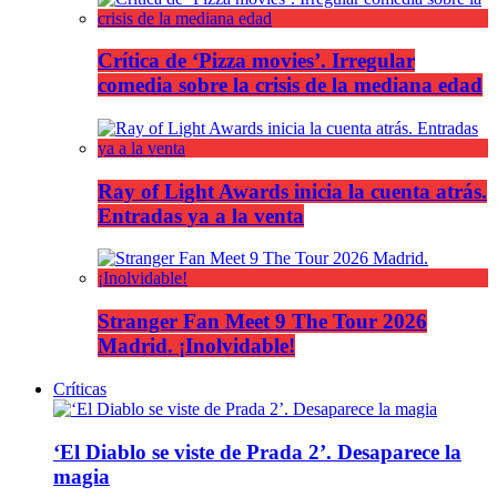
Crítica de ‘Pizza movies’. Irregular
comedia sobre la crisis de la mediana edad
Ray of Light Awards inicia la cuenta atrás.
Entradas ya a la venta
Stranger Fan Meet 9 The Tour 2026
Madrid. ¡Inolvidable!
Críticas
‘El Diablo se viste de Prada 2’. Desaparece la
magia