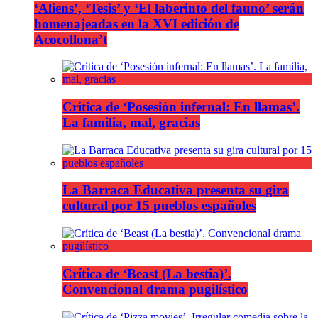
‘Aliens’, ‘Tesis’ y ‘El laberinto del fauno’ serán
homenajeadas en la XVI edición de
Acocollona’t
Crítica de ‘Posesión infernal: En llamas’.
La familia, mal, gracias
La Barraca Educativa presenta su gira
cultural por 15 pueblos españoles
Crítica de ‘Beast (La bestia)’.
Convencional drama pugilístico