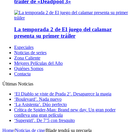
tráiler de «Deadpool 3»
La temporada 2 de El juego del calamar
presenta su primer tráiler
Especiales
Noticias de series
Zona Caliente
Mejores Películas del Año
Quiénes Somos
Contacta
Últimas Noticias
‘El Diablo se viste de Prada 2’. Desaparece la magia
‘Boulevard’. Nada nuevo
‘La Asistenta’. Dúo perfecto
Crítica de Spider-Man: Brand new day. Un gran poder
conlleva una gran película
‘Supergirl’. De 7’5 con fresquito
Home
/
Noticias de cine
/
Blade tendrá su precuela