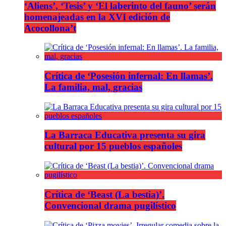
‘Aliens’, ‘Tesis’ y ‘El laberinto del fauno’ serán
homenajeadas en la XVI edición de
Acocollona’t
Crítica de ‘Posesión infernal: En llamas’.
La familia, mal, gracias
La Barraca Educativa presenta su gira
cultural por 15 pueblos españoles
Crítica de ‘Beast (La bestia)’.
Convencional drama pugilístico