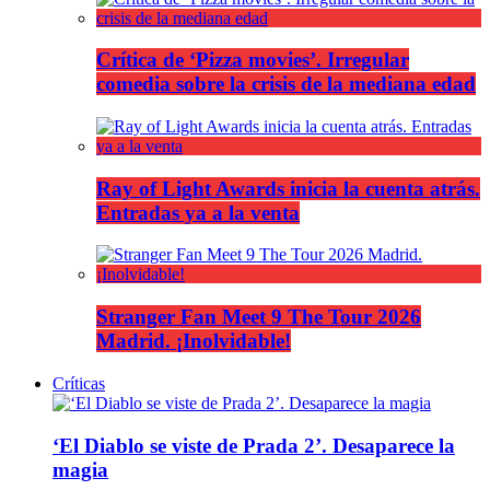
Crítica de ‘Pizza movies’. Irregular
comedia sobre la crisis de la mediana edad
Ray of Light Awards inicia la cuenta atrás.
Entradas ya a la venta
Stranger Fan Meet 9 The Tour 2026
Madrid. ¡Inolvidable!
Críticas
‘El Diablo se viste de Prada 2’. Desaparece la
magia