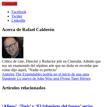
Compartir
Facebook
Twitter
LinkedIn
Acerca de Rafael Calderón
Crítico de cine, Director y Redactor jefe en Cineralia. Admito que
soy un enamorado del séptimo arte que no duda en recordar que
como dijo aquel, "Nadie es perfecto"
Anterior
The Expendables podría ser el inicio de una saga
Siguiente
Lo nuevo de John Woo será Flying Tiger Héroes
Artículos relacionados
‘Aliens’, ‘Tesis’ y ‘El laberinto del fauno’ serán