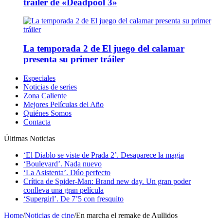
tráiler de «Deadpool 3»
La temporada 2 de El juego del calamar
presenta su primer tráiler
Especiales
Noticias de series
Zona Caliente
Mejores Películas del Año
Quiénes Somos
Contacta
Últimas Noticias
‘El Diablo se viste de Prada 2’. Desaparece la magia
‘Boulevard’. Nada nuevo
‘La Asistenta’. Dúo perfecto
Crítica de Spider-Man: Brand new day. Un gran poder
conlleva una gran película
‘Supergirl’. De 7’5 con fresquito
Home
/
Noticias de cine
/
En marcha el remake de Aullidos