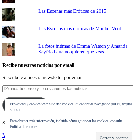
Las Escenas más Eróticas de 2015
Las Escenas más eróticas de Maribel Verdú
La fotos íntimas de Emma Watson y Amanda
Seyfried que no quieren que veas
Recibe nuestras noticias por email
Suscribete a nuestra newsletter por email.
Déjanos
tu
correo
Privacidad y cookies: este sitio usa cookies. Si continúas navegando por él, aceptas
y
Suscribirse
su uso.
te
enviaremos
Para obtener más información, incluido cómo gestionar las cookies, consulta:
las
Síguenos en Twitter
Política de cookies
noticias
Mis tuits