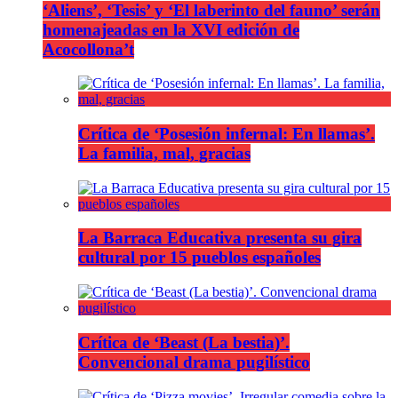
‘Aliens’, ‘Tesis’ y ‘El laberinto del fauno’ serán
homenajeadas en la XVI edición de
Acocollona’t
Crítica de ‘Posesión infernal: En llamas’.
La familia, mal, gracias
La Barraca Educativa presenta su gira
cultural por 15 pueblos españoles
Crítica de ‘Beast (La bestia)’.
Convencional drama pugilístico