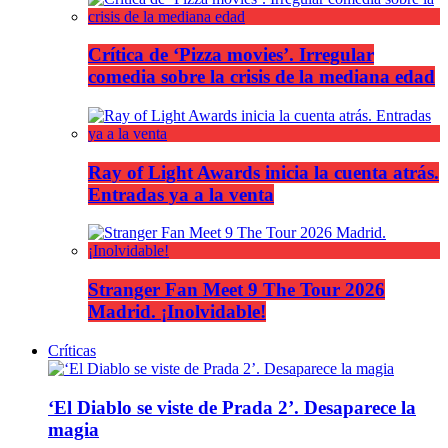
Crítica de ‘Pizza movies’. Irregular
comedia sobre la crisis de la mediana edad
Ray of Light Awards inicia la cuenta atrás.
Entradas ya a la venta
Stranger Fan Meet 9 The Tour 2026
Madrid. ¡Inolvidable!
Críticas
‘El Diablo se viste de Prada 2’. Desaparece la
magia