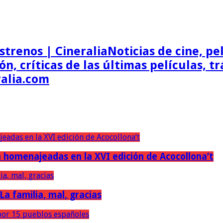
Noticias de cine, pel
ón, críticas de las últimas películas, t
ralia.com
erán homenajeadas en la XVI edición de Acocollona’t
 La familia, mal, gracias