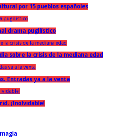
ultural por 15 pueblos españoles
nal drama pugilístico
dia sobre la crisis de la mediana edad
ás. Entradas ya a la venta
d. ¡Inolvidable!
a magia