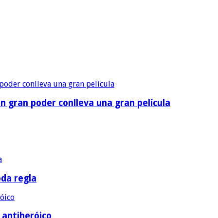
n gran poder conlleva una gran película
oda regla
e antiheróico