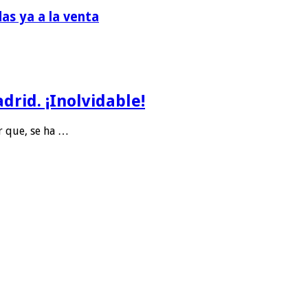
das ya a la venta
rid. ¡Inolvidable!
r que, se ha …