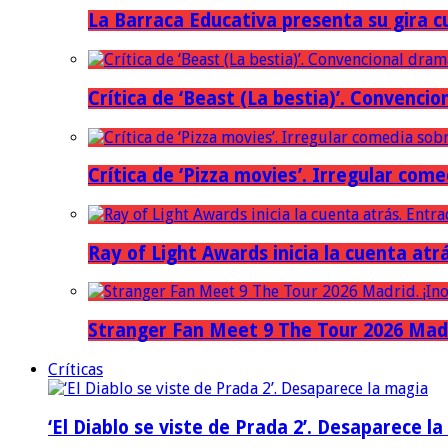
La Barraca Educativa presenta su gira c
Crítica de ‘Beast (La bestia)’. Convencio
Crítica de ‘Pizza movies’. Irregular come
Ray of Light Awards inicia la cuenta atr
Stranger Fan Meet 9 The Tour 2026 Madri
Críticas
‘El Diablo se viste de Prada 2’. Desaparece l