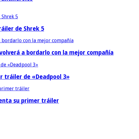
áiler de Shrek 5
 volverá a bordarlo con la mejor compañía
r tráiler de «Deadpool 3»
nta su primer tráiler