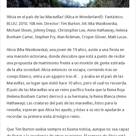
‘Alicia en el país de las Maravillas’ (‘Alica in Wonderland’)- Fantástico.
EE.UU. 2010. 108 min. Director: Tim Burton. Int: Mia Wasikowska,
Michael Sheen, Johnny Depp, Christopher Lee, Anne Hathaway, Helena
Bonham Carter, Stephen Fry, Alan Rickman, Crispin Glover, Matt Lucas.
Alicia (Mia Wasikowska), una joven de 19 años, asiste a una fiesta en
una mansión victoriana, donde descubre que está a punto de recibir
una propuesta de matrimonio frente a un montón de gente estirada
de la alta sociedad. Alicia entonces se escapa, corriendo tras un
conejo blanco, entra a un agujero tras él… y acaba en el país de las
Maravillas, un lugar que visitó hace 10 años, pero el cual no recuerda.
El país de las Maravillas era un reino pacífico hasta que la Reina Roja
(Helena Bonham Carter) derrocó a su hermana, la Reina Blanca (Anne
Hathaway). Las criaturas del país de las maravillas, listos para la
revuelta, esperan que Alicia les ayude, y éstas a su vez le ayudarán a
recordar su primera visita al mágico reino.
Que Tim Burton vuelva siempre es buena noticia, aunque no sea capaz
de llegar a la excelencia de otras ocasiones. El regreso de Alicia está