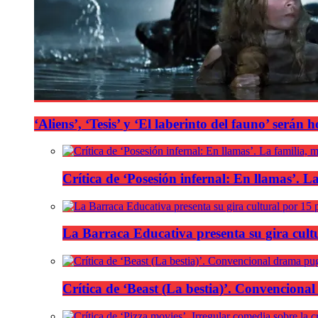
‘Aliens’, ‘Tesis’ y ‘El laberinto del fauno’ será
Crítica de ‘Posesión infernal: En llamas’. La
La Barraca Educativa presenta su gira cult
Crítica de ‘Beast (La bestia)’. Convencional