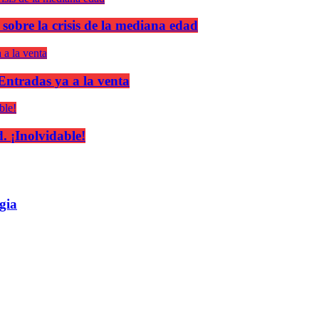
 sobre la crisis de la mediana edad
 Entradas ya a la venta
 ¡Inolvidable!
gia