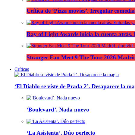
Crítica de ‘Pizza movies’. Irregular comedia
Ray of Light Awards inicia la cuenta atrás.
Stranger Fan Meet 9 The Tour 2026 Madrid.
Críticas
‘El Diablo se viste de Prada 2’. Desaparece la ma
‘Boulevard’. Nada nuevo
‘La Asistenta’. Dúo perfecto