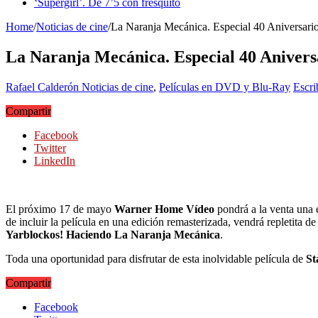
‘Supergirl’. De 7’5 con fresquito
Home
/
Noticias de cine
/
La Naranja Mecánica. Especial 40 Aniversario
La Naranja Mecánica. Especial 40 Aniversa
Rafael Calderón
Noticias de cine
,
Películas en DVD y Blu-Ray
Escri
Compartir
Facebook
Twitter
LinkedIn
El próximo 17 de mayo
Warner Home Vídeo
pondrá a la venta una 
de incluir la película en una edición remasterizada, vendrá repletita d
Yarblockos! Haciendo La Naranja Mecánica
.
Toda una oportunidad para disfrutar de esta inolvidable película de
St
Compartir
Facebook