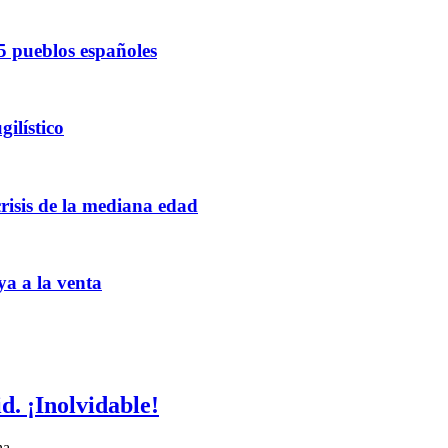
5 pueblos españoles
ilístico
crisis de la mediana edad
ya a la venta
. ¡Inolvidable!
 ha …