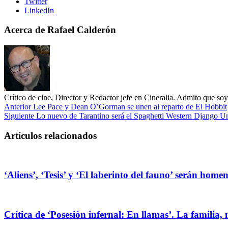
Twitter
LinkedIn
Acerca de Rafael Calderón
Crítico de cine, Director y Redactor jefe en Cineralia. Admito que s
Anterior
Lee Pace y Dean O’Gorman se unen al reparto de El Hobbit
Siguiente
Lo nuevo de Tarantino será el Spaghetti Western Django U
Artículos relacionados
‘Aliens’, ‘Tesis’ y ‘El laberinto del fauno’ serán hom
Crítica de ‘Posesión infernal: En llamas’. La familia, 