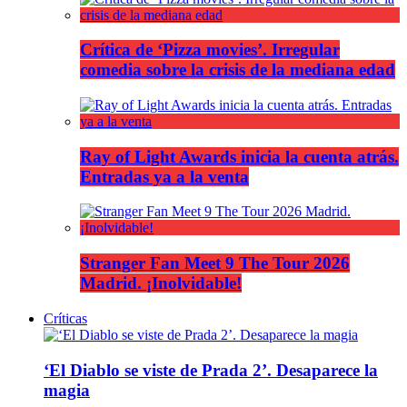
Crítica de ‘Pizza movies’. Irregular
comedia sobre la crisis de la mediana edad
Ray of Light Awards inicia la cuenta atrás.
Entradas ya a la venta
Stranger Fan Meet 9 The Tour 2026
Madrid. ¡Inolvidable!
Críticas
‘El Diablo se viste de Prada 2’. Desaparece la
magia