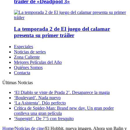
tráiler de «Deadpool 3»
La temporada 2 de El juego del calamar
presenta su primer tráiler
Especiales
Noticias de series
Zona Caliente
Mejores Películas del Año
Quiénes Somos
Contacta
Últimas Noticias
‘El Diablo se viste de Prada 2’. Desaparece la magia
‘Boulevard’. Nada nuevo
‘La Asistenta’. Dúo perfecto
Crítica de Spider-Man: Brand new day. Un gran poder
conlleva una gran película
‘Supergirl’. De 7’5 con fresquito
Home
/
Noticias de cine
/
El Hobbit, nueva imagen. Ahora son Balin y