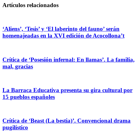
Artículos relacionados
‘Aliens’, ‘Tesis’ y ‘El laberinto del fauno’ serán
homenajeadas en la XVI edición de Acocollona’t
Crítica de ‘Posesión infernal: En llamas’. La familia,
mal, gracias
La Barraca Educativa presenta su gira cultural por
15 pueblos españoles
Crítica de ‘Beast (La bestia)’. Convencional drama
pugilístico