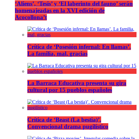
‘Aliens’, ‘Tesis’ y ‘El laberinto del fauno’ serán
homenajeadas en la XVI edición de
Acocollona’t
Crítica de ‘Posesión infernal: En llamas’.
La familia, mal, gracias
La Barraca Educativa presenta su gira
cultural por 15 pueblos españoles
Crítica de ‘Beast (La bestia)’.
Convencional drama pugilístico