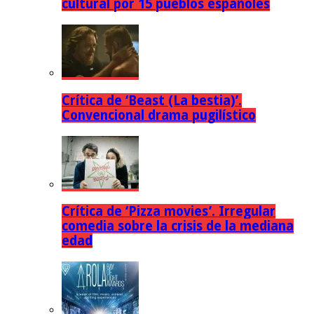
cultural por 15 pueblos españoles
Crítica de ‘Beast (La bestia)’.
Convencional drama pugilístico
Crítica de ‘Pizza movies’. Irregular
comedia sobre la crisis de la mediana
edad