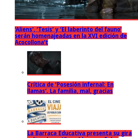
‘Aliens’, ‘Tesis’ y ‘El laberinto del fauno’
serán homenajeadas en la XVI edición de
Acocollona’t
Crítica de ‘Posesión infernal: En
llamas’. La familia, mal, gracias
La Barraca Educativa presenta su gira