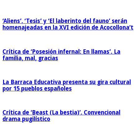
‘Aliens’, ‘Tesis’ y ‘El laberinto del fauno’ serán
homenajeadas en la XVI edición de Acocollona’t
Crítica de ‘Posesión infernal: En llamas’. La
familia, mal, gracias
La Barraca Educativa presenta su gira cultural
por 15 pueblos españoles
Crítica de ‘Beast (La bestia)’. Convencional
drama pugilístico