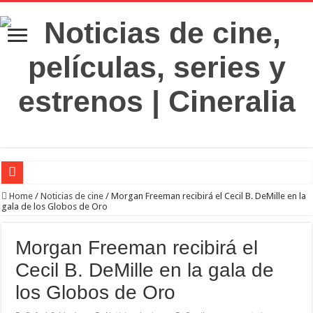
‘El Diablo se viste de Prada 2’. Desaparece la magia
Home
/
Noticias de cine
/
Morgan Freeman recibirá el Cecil B. DeMille en la
gala de los Globos de Oro
‘Boulevard’. Nada nuevo
‘La Asistenta’. Dúo perfecto
Morgan Freeman recibirá el
Crítica de Spider-Man: Brand new day. Un gran poder conlleva una gran película
Cecil B. DeMille en la gala de
‘Supergirl’. De 7’5 con fresquito
los Globos de Oro